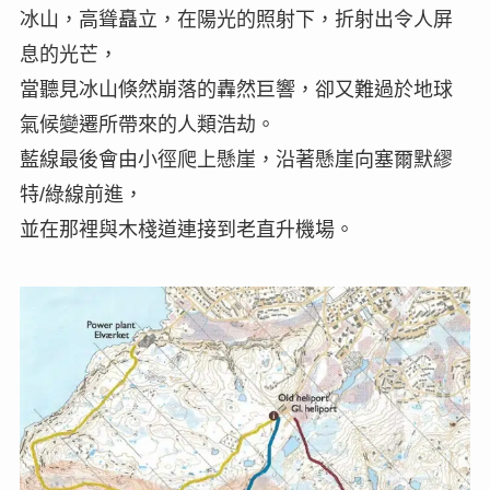
冰山，高聳矗立，在陽光的照射下，折射出令人屏
息的光芒，
當聽見冰山倏然崩落的轟然巨響，卻又難過於地球
氣候變遷所帶來的人類浩劫。
藍線最後會由小徑爬上懸崖，沿著懸崖向塞爾默繆
特/綠線前進，
並在那裡與木棧道連接到老直升機場。