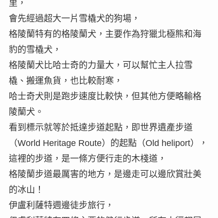
里，
會先經過超大一片雪橇犬的狗場，
格陵蘭特有的格陵蘭犬，主要作為狩獵北極熊和海
豹的雪橇犬，
格陵蘭犬比哈士奇的力量大，可以幫忙主人拉雪
橇、搬運魚貨，也比較耐寒，
哈士奇犬則是跑步速度比較快，但其他方便略輸格
陵蘭犬。
看到標示就等於抵達步道起點，即世界遺產步道
（World Heritage Route）的起點（Old heliport），
這裡的步道，是一條方便行走的木棧道，
格陵蘭步道最厲害的地方，是邊走可以邊欣賞壯美
的冰山！
伊盧利薩特週邊徒步旅行，