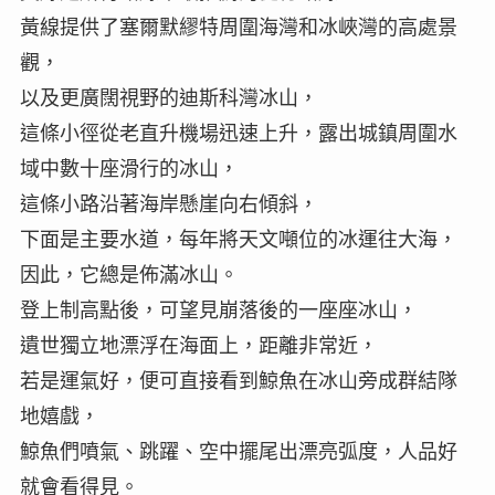
黃線提供了塞爾默繆特周圍海灣和冰峽灣的高處景
觀，
以及更廣闊視野的迪斯科灣冰山，
這條小徑從老直升機場迅速上升，露出城鎮周圍水
域中數十座滑行的冰山，
這條小路沿著海岸懸崖向右傾斜，
下面是主要水道，每年將天文噸位的冰運往大海，
因此，它總是佈滿冰山。
登上制高點後，可望見崩落後的一座座冰山，
遺世獨立地漂浮在海面上，距離非常近，
若是運氣好，便可直接看到鯨魚在冰山旁成群結隊
地嬉戲，
鯨魚們噴氣、跳躍、空中擺尾出漂亮弧度，人品好
就會看得見。