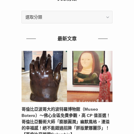
文
章
分
類
最新文章
哥倫比亞波哥大的波特羅博物館（Museo
Botero）～佛心全區免費參觀，高 CP 值首選！
哥倫比亞藝術大師「膨脹圓潤」幽默風格，漫溢
的幸福感！絕不能錯過招牌「胖版蒙娜麗莎」！