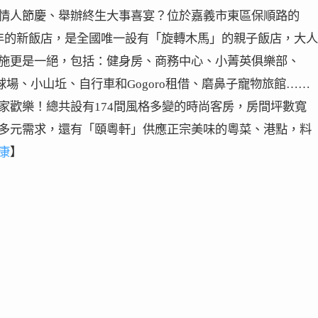
情人節慶、舉辦終生大事喜宴？位於嘉義市東區保順路的
年的新飯店，是全國唯一設有「旋轉木馬」的親子飯店，大人
施更是一絕，包括：健身房、商務中心、小菁英俱樂部、
足球場、小山坵、自行車和Gogoro租借、磨鼻子寵物旅館……
家歡樂！總共設有174間風格多變的時尚客房，房間坪數寬
多元需求，還有「頤粵軒」供應正宗美味的粵菜、港點，料
康
】