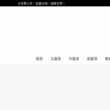
大手牽小手，走遍台灣，放眼世界！
首頁
北臺灣
中臺灣
南臺灣
東