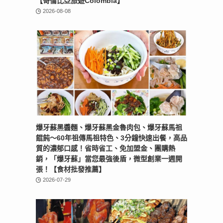
【哥倫比亞旅遊Colombia】
2026-08-08
爆牙蘇黑醬麵、爆牙蘇黑金魯肉包、爆牙蘇馬祖
餛飩～60年祖傳馬祖特色、3分鐘快速出餐，高品
質的濃郁口感！省時省工、免加盟金、團購熱
銷，「爆牙蘇」當您最強後盾，微型創業一週開
張！【食材批發推薦】
2026-07-29