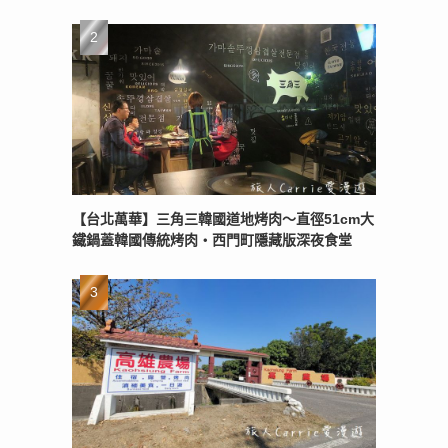
【台北萬華】三角三韓國道地烤肉～直徑51cm大
鐵鍋蓋韓國傳統烤肉‧西門町隱藏版深夜食堂