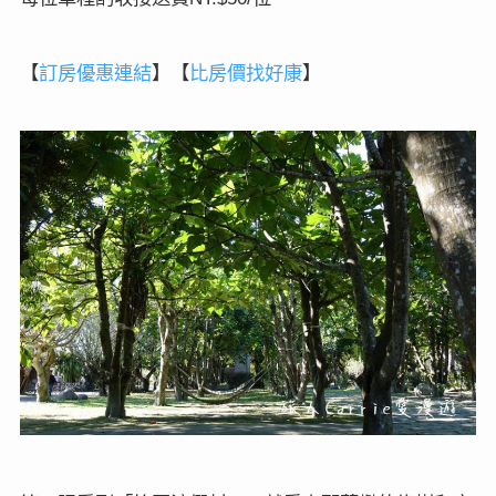
【
訂房
優惠連結
】
【
比房價找好康
】