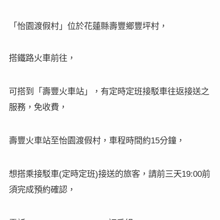
「怡園渡假村」位於花蓮縣壽豐鄉豐坪村，
搭鐵路火車前往，
可搭到「壽豐火車站」，有定時定班接駁車往返接送之
服務，免收費，
壽豐火車站至怡園渡假村，車程時間約
分鐘，
15
想搭乘接駁車
定時定班
接送的旅客，請前三天
前
(
)
19:00
須完成預約確認，