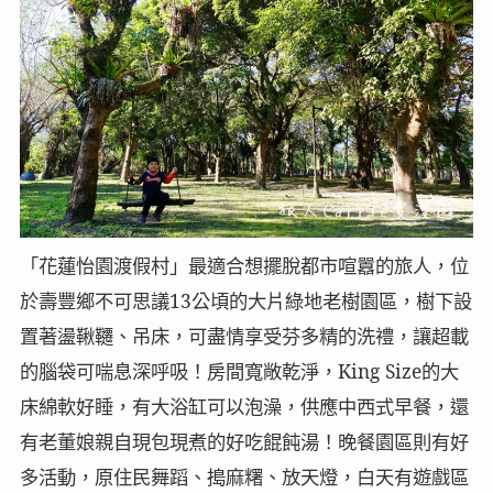
「花蓮怡園渡假村」最適合想擺脫都市喧囂的旅人，位
於壽豐鄉不可思議13公頃的大片綠地老樹園區，樹下設
置著盪鞦韆、吊床，可盡情享受芬多精的洗禮，讓超載
的腦袋可喘息深呼吸！房間寬敞乾淨，King Size的大
床綿軟好睡，有大浴缸可以泡澡，供應中西式早餐，還
有老董娘親自現包現煮的好吃餛飩湯！晚餐園區則有好
多活動，原住民舞蹈、搗麻糬、放天燈，白天有遊戲區