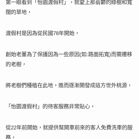
第一眼看到「怡園渡假村」，就愛上那蓊鬱的綠樹和寬
闊的草地，
渡假村是因為從民國
年開始，
78
創始老董為了保護因為一些原因
如
路面拓寬
而需遷移
(
:
)
的老樹，
將老樹們種植在此地，進而逐漸開發成這方世外桃源，
「怡園渡假村」的待客服務非常貼心，
從
年前開始，就提供幫開車前來的客人免費洗車的服
22
務，