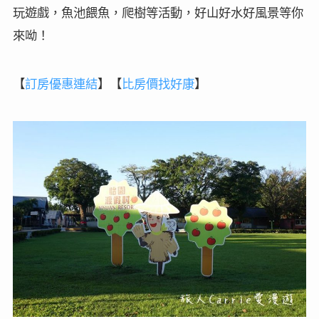
玩遊戲，魚池餵魚，爬樹等活動，好山好水好風景等你
來呦！
【
訂房
優惠連結
】
【
比房價找好康
】