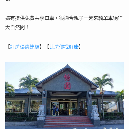
還有提供免費共享單車，很適合親子一起來騎單車徜徉
大自然間！
【
訂房
優惠連結
】
【
比房價找好康
】