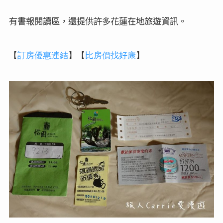
有書報閱讀區，還提供許多花蓮在地旅遊資訊。
【
訂房
優惠連結
】
【
比房價找好康
】