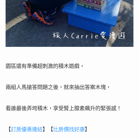
園區還有準備超刺激的積木遊戲，
兩組人馬搶答問題之後，就來抽出答案木塊，
看誰最後弄垮積木，享受腎上腺素飆升的緊張感！
【
訂房
優惠連結
】
【
比房價找好康
】