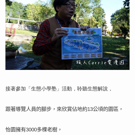
接著參加「生態小學塾」活動，聆聽生態解說，
跟著導覽人員的腳步，來欣賞佔地約
公頃的園區，
13
怡園擁有
多棵老樹，
3000