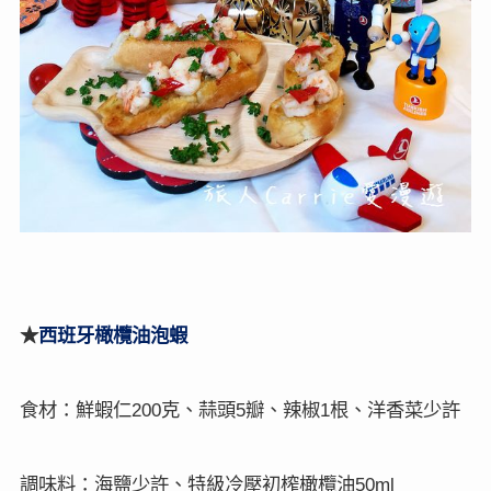
★
西班牙
橄欖油泡蝦
食材：鮮蝦仁
克、蒜頭
瓣、辣椒
根、洋香菜少許
200
5
1
調味料：海鹽少許、特級冷壓初榨橄欖油
50ml