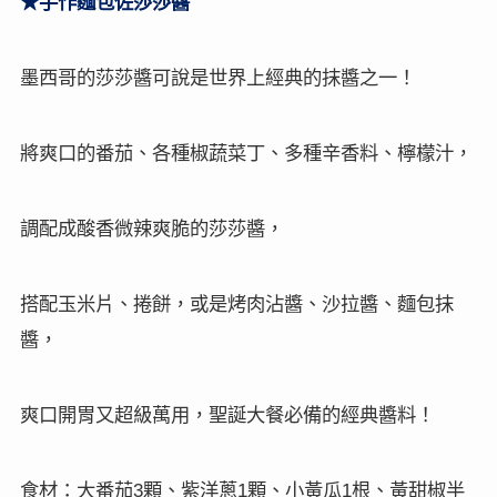
★
手作麵包佐莎莎醬
墨西哥的莎莎醬可說是世界上經典的抹醬之一！
將爽口的番茄、各種椒蔬菜丁、多種辛香料、檸檬汁，
調配成酸香微辣爽脆的莎莎醬，
搭配玉米片、捲餅，或是烤肉沾醬、沙拉醬、麵包抹
醬，
爽口開胃又超級萬用，聖誕大餐必備的經典醬料！
食材：大番茄
顆、紫洋蔥
顆、小黃瓜
根、黃甜椒半
3
1
1