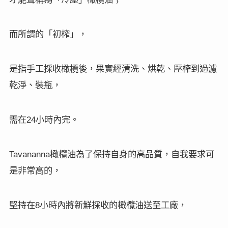
而所謂的「初榨」，
是指手工採收橄欖後，果實經清洗、烘乾、壓榨到過濾
乾淨、裝瓶，
需在
小時內完。
24
橄欖油為了保持自身的高品質，自我要求可
Tavananna
是非常高的，
堅持在
小時內將新鮮採收的橄欖油送至工廠，
8