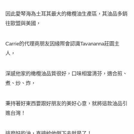
因此愛琴海為土耳其最大的橄欖油生產區，其油品多銷
往歐盟與美國，
的代理商朋友因緣際會認識
莊園主
Carrie
Tavananna
人，
深感他家的橄欖油品質很好，口味相當清芬，適合煎、
煮、炒、炸，
秉持著好東西要跟好朋友的美好心意，就將這款油品引
進台灣！
這麼好的油，直接給他倒下去就是了！