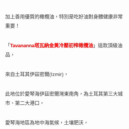
加上善用優質的橄欖油，特別是吃好油對身體健康非常
重要！
「
塔瓦納金黃冷壓初榨橄欖油
」這款頂級油
Tavananna
品，
來自土耳其伊茲密爾
，
(Izmir)
此地位於愛琴海伊茲密爾灣東南角，為土耳其第三大城
市、第二大港口，
愛琴海地區為地中海氣候，土壤肥沃，