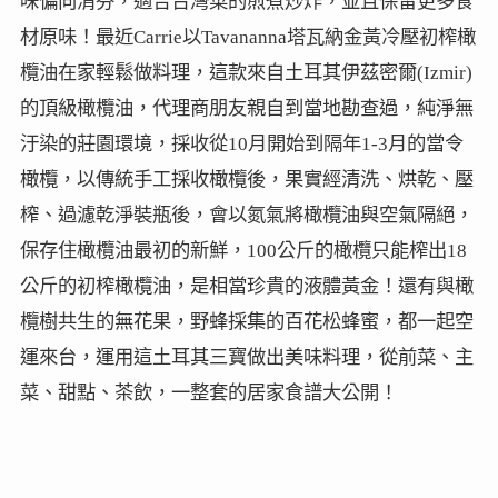
味偏向清芬，適合台灣菜的煎煮炒炸，並且保留更多食
材原味！最近Carrie以Tavananna塔瓦納金黃冷壓初榨橄
欖油在家輕鬆做料理，這款來自土耳其伊茲密爾(Izmir)
的頂級橄欖油，代理商朋友親自到當地勘查過，純淨無
汙染的莊園環境，採收從10月開始到隔年1-3月的當令
橄欖，以傳統手工採收橄欖後，果實經清洗、烘乾、壓
榨、過濾乾淨裝瓶後，會以氮氣將橄欖油與空氣隔絕，
保存住橄欖油最初的新鮮，100公斤的橄欖只能榨出18
公斤的初榨橄欖油，是相當珍貴的液體黃金！還有與橄
欖樹共生的無花果，野蜂採集的百花松蜂蜜，都一起空
運來台，運用這土耳其三寶做出美味料理，從前菜、主
菜、甜點、茶飲，一整套的居家食譜大公開！