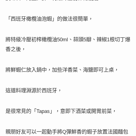
「西班牙
橄欖油泡蝦
」的做法很簡單，
將特級冷壓初榨橄欖油
、蒜頭
瓣、辣椒
根切丁爆
50ml
5
1
香之後，
將鮮蝦仁放入鍋中，加些洋香菜、海鹽即可上桌，
這道料理淵源於西班牙，
是很常見的「
」，意即下酒菜或開胃前菜，
Tapas
親朋好友可以一起動手將
彈鮮香的蝦子放置法國麵包
Q