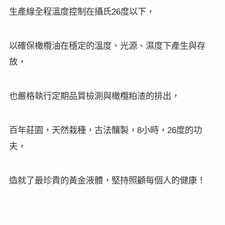
生產線全程溫度控制在攝氏
度以下，
26
以確保橄欖油在穩定的溫度、光源、濕度下產生與存
放，
也嚴格執行定期品質檢測與橄欖粕渣的排出，
百年莊園，天然栽種，古法釀製，
小時，
度的功
8
26
夫，
造就了最珍貴的黃金液體，堅持照顧每個人的健康！