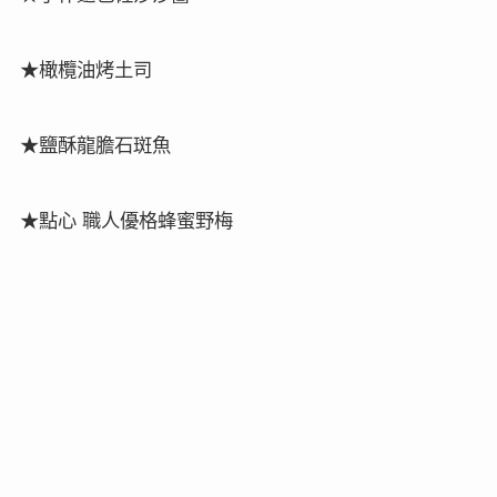
★
橄欖油烤土司
★
鹽酥龍膽石斑魚
★
點心
職人優格蜂蜜野梅