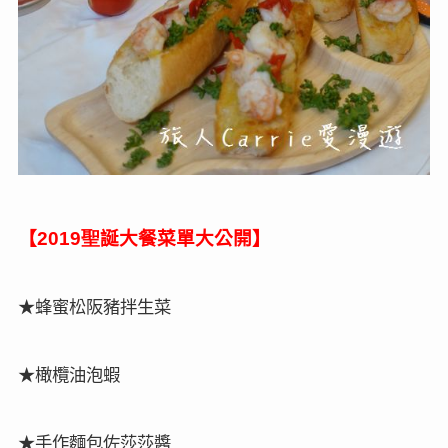
【
誕大餐菜單大公開】
2019聖
★
蜂蜜松阪豬拌生菜
★橄欖油泡蝦
★
手作麵包佐莎莎醬