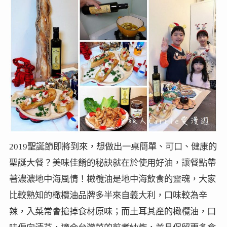
2019聖
誕節即將到來，想做出一桌簡單、可口、健康的
聖誕大餐？美味佳餚的秘訣就在於使用好油，讓餐點帶
著濃濃地中海風情！橄欖油是地中海飲食的靈魂，大家
比較熟知的橄欖油品牌多半來自義大利，口味較為辛
辣，入菜常會搶掉食材原味；而土耳其產的橄欖油，口