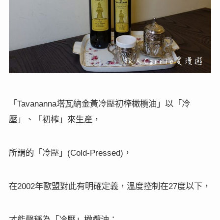
「
塔瓦納金黃冷壓初榨橄欖油」以「冷
Tavananna
壓」、「初榨」來生產，
所謂的「冷壓」
，
(Cold-Pressed)
在
年歐盟對此有明確定義，溫度控制在
度以下，
2002
27
才能聲稱為「冷壓」橄欖油；