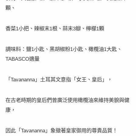
顆、
香菜
小把、辣椒末
根、蒜末
瓣、檸檬
顆
1
1
3
1
調味料：鹽
小匙、黑胡椒粉
小匙、橄欖油
大匙、
1
1
1
適量
TABASCO
「
」土耳其文意指「女王、皇后」，
Tavananna
在古老時期的皇后們曾廣泛使用橄欖油來維持美貌與健
康，
因此「
」象徵著皇家御用的尊貴品質！
Tavananna