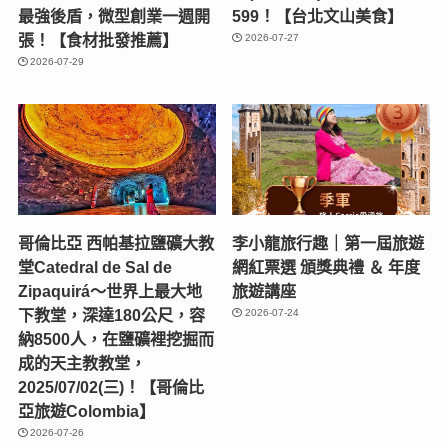
最強後盾，微型創業一週開
599！【台北文山美食】
張！【食材批發推薦】
2026-07-27
2026-07-29
哥倫比亞 西帕基拉鹽礦大教
李小龍旅行趣｜第一屆旅遊
堂Catedral de Sal de
網紅票選 頒獎典禮 ＆ 年度
Zipaquirá～世界上最大地
旅遊講座
下教堂，深達180公尺，容
2026-07-24
納8500人，在鹽礦裡挖掘而
成的天主教教堂，
2025/07/02(三)！【哥倫比
亞旅遊Colombia】
2026-07-26