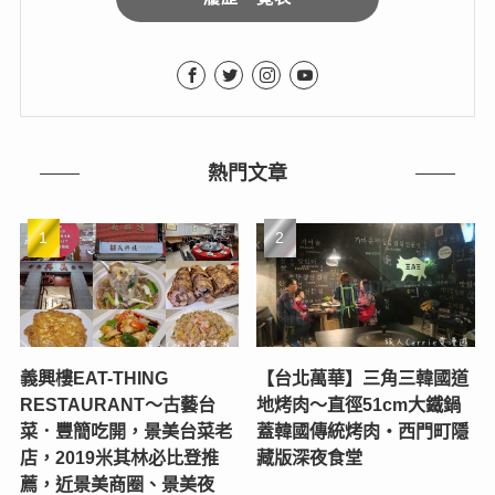
熱門文章
義興樓EAT-THING
【台北萬華】三角三韓國道
RESTAURANT〜古藝台
地烤肉～直徑51cm大鐵鍋
菜．豐簡吃開，景美台菜老
蓋韓國傳統烤肉‧西門町隱
店，2019米其林必比登推
藏版深夜食堂
薦，近景美商圈、景美夜