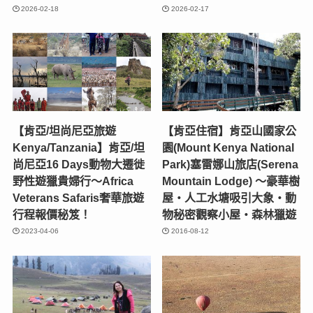
2026-02-18
2026-02-17
【肯亞/坦尚尼亞旅遊
【肯亞住宿】肯亞山國家公
Kenya/Tanzania】肯亞/坦
園(Mount Kenya National
尚尼亞16 Days動物大遷徙
Park)塞雷娜山旅店(Serena
野性遊獵貴婦行〜Africa
Mountain Lodge) ～豪華樹
Veterans Safaris奢華旅遊
屋‧人工水塘吸引大象‧動
行程報價秘笈！
物秘密觀察小屋‧森林獵遊
2023-04-06
2016-08-12