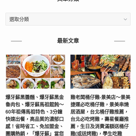
文
章
分
類
最新文章
爆牙蘇黑醬麵、爆牙蘇黑金
雞老闆桶仔雞-景美店〜景美
魯肉包、爆牙蘇馬祖餛飩～
捷運必吃桶仔雞，景美串燒
60年祖傳馬祖特色、3分鐘
居酒屋，台北桶仔雞推薦，
快速出餐，高品質的濃郁口
台北必吃烤雞，壽星餐廳推
感！省時省工、免加盟金、
薦，生日及消費滿額送桶仔
團購熱銷，「爆牙蘇」當您
雞(或送烤雞)，學生吃雞