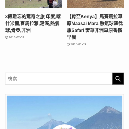
3段難忘的驚奇之旅 印度,喀
【肯亞Kenya】馬賽馬拉草
什米爾,喜馬拉雅,溯溪,熱氣
原Maasai Mara 熱氣球薩伐
球,肯亞,非洲
旅Safari 奢華非洲草原香檳
早餐
2016-02-09
2016-01-09