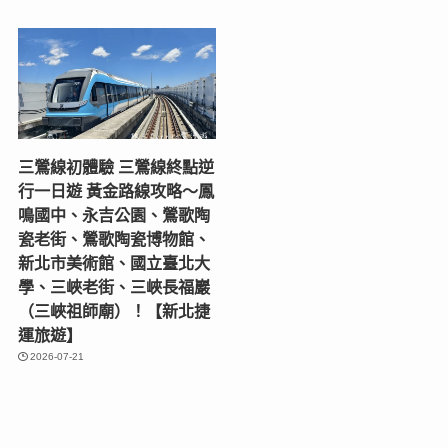
三鶯線初體驗 三鶯線終點逆
行一日遊 黃金路線攻略～鳳
鳴國中、永吉公園、鶯歌陶
瓷老街、鶯歌陶瓷博物館、
新北市美術館、國立臺北大
學、三峽老街、三峽長福巖
（三峽祖師廟）！【新北捷
運旅遊】
2026-07-21