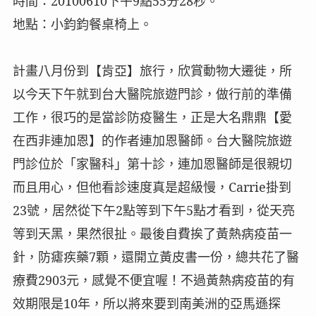
時間：
20100610
下
午
9
點
55
分
28
秒。
地點：小鈞鈞餐桌椅上。
計畫八月份到【肯亞】旅行，欣賞動物大遷徙，所
以今天下午就到台大醫院旅遊門診，做行前的準備
工作，很巧的是當診防疫醫生，正是大名鼎鼎【愛
在西非連加恩】的作者連加恩醫師。台大醫院旅遊
門診位於「家醫科」第十診，連加恩醫師是很親切
而且用心，但他看診速度真是超級慢，
Carrie
掛到
23
號，居然從下午
2
點等到下午
5
點才看到，從天亮
等到天黑，果然很扯。最後自費挨了黃熱病疫苗一
針，防瘧疾藥
7
顆，還開立黃皮書一份，總共花了醫
療費
2903
元，感覺不便宜喔！不過黃熱病疫苗的有
效期限是
10
年，所以將來要到南美洲的亞馬遜探