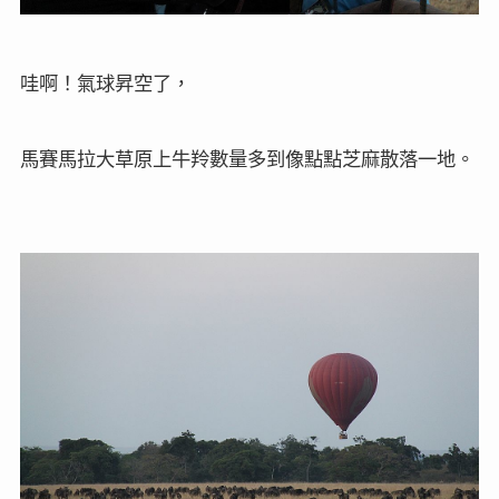
哇啊！氣球昇空了，
馬賽馬拉大草原上牛羚數量多到像點點芝麻散落一地。