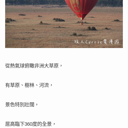
從熱氣球俯瞰非洲大草原，
有草原、樹林、河流，
景色特別壯闊，
居高臨下
度的全景，
360