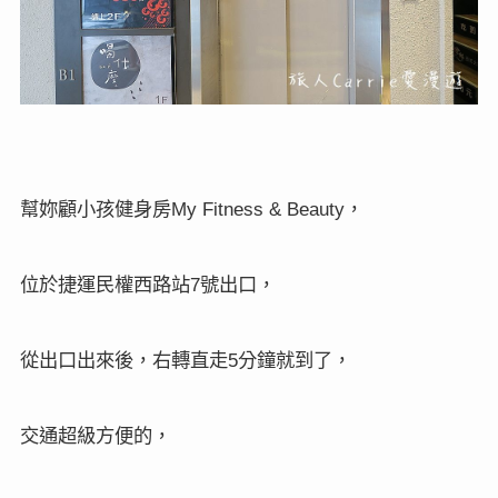
幫妳顧小孩健身房
，
My Fitness & Beauty
位於捷運民權西路站
號出口，
7
從出口出來後，右轉直走
分鐘就到了，
5
交通超級方便的，