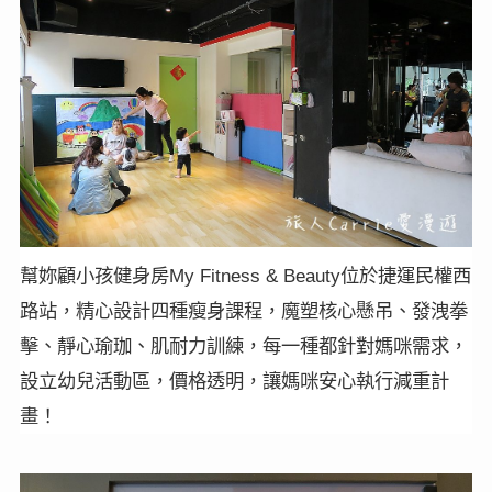
幫妳顧小孩健身房
位於捷運民權西
My Fitness & Beauty
路站，精心設計四種瘦身課程，魔塑核心懸吊、發洩拳
擊、靜心瑜珈、肌耐力訓練，每一種都針對媽咪需求，
設立幼兒活動區，價格透明，讓媽咪安心執行減重計
畫！