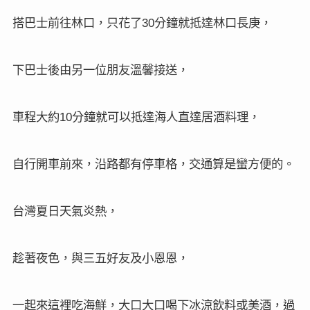
搭巴士前往林口，只花了
分鐘就抵達林口長庚，
30
下巴士後由另一位朋友溫馨接送，
車程大約
分鐘就可以抵達海人直達居酒料理，
10
自行開車前來，沿路都有停車格，交通算是蠻方便的。
台灣夏日天氣炎熱，
趁著夜色，與三五好友及小恩恩，
一起來這裡吃海鮮，大口大口喝下冰涼飲料或美酒，過