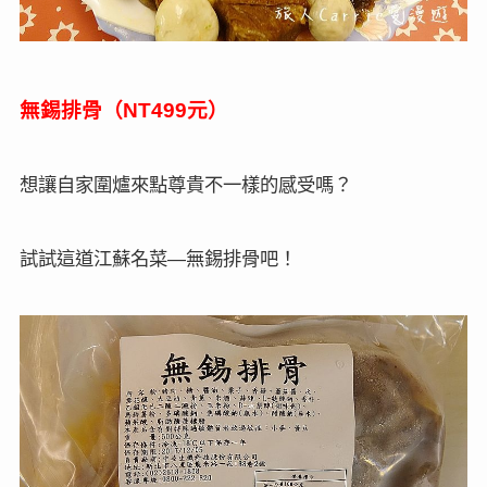
無錫排骨（
元）
NT499
想讓自家圍爐來點尊貴不一樣的感受嗎？
試試這道江蘇名菜
無錫排骨吧！
—