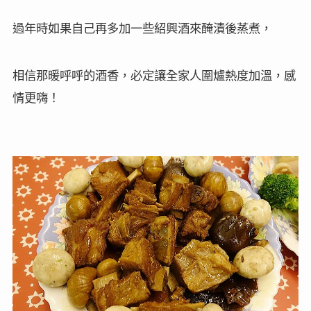
過年時如果自己再多加一些紹興酒來醃漬後蒸煮，
相信那暖呼呼的酒香，必定讓全家人圍爐熱度加溫，感
情更嗨！