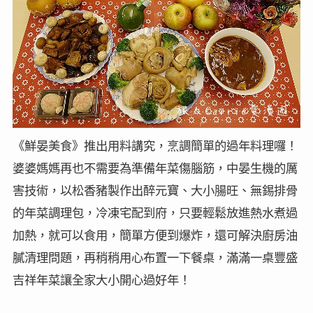
《鮮晏美食》推出用料講究，烹調簡單的過年料理囉！
婆婆媽媽再也不需要為準備年菜傷腦筋，中晏生機的厲
害技術，以松香豬製作出醉元寶、大小腸旺、無錫排骨
的年菜調理包，冷凍宅配到府，只要輕鬆放進熱水煮過
加熱，就可以食用，簡單方便到爆炸，還可解決廚房油
膩清理問題，再稍稍用心布置一下餐桌，滿滿一桌豐盛
吉祥年菜讓全家大小開心過好年！