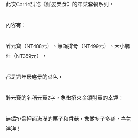
此次
試吃《鮮晏美食》的
年菜套餐系列，
Carrie
內容有：
醉元寶（
元）
、
無錫排骨（
元）、
大小腸
NT488
NT499
旺（
元），
NT359
都是過年最應景的菜色，
醉元寶的名稱元寶
字，象徵招來金銀財寶的幸運！
2
無錫排骨裡面滿滿的栗子和香菇，象徵多子多孫，喜氣
洋洋！