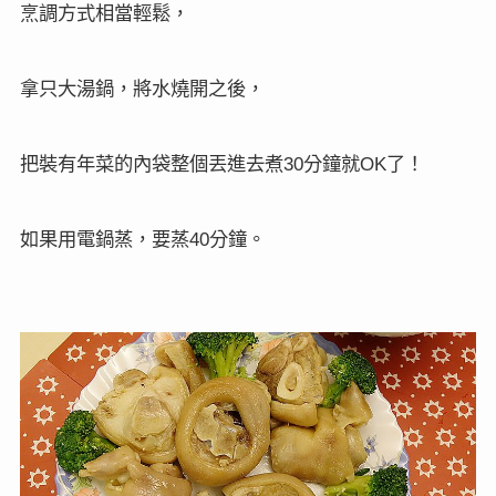
烹調方式相當輕鬆，
拿只大湯鍋，將水燒開之後，
把裝有年菜的內袋整個丟進去煮
分鐘就
了！
30
OK
如果用電鍋蒸，要蒸
分鐘。
40