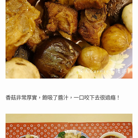
香菇非常厚實，飽吸了醬汁，一口咬下去很過癮！