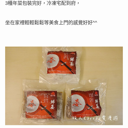
種年菜包裝完好，冷凍宅配到府，
3
坐在家裡輕輕鬆鬆等美食上門的感覺好好
^^