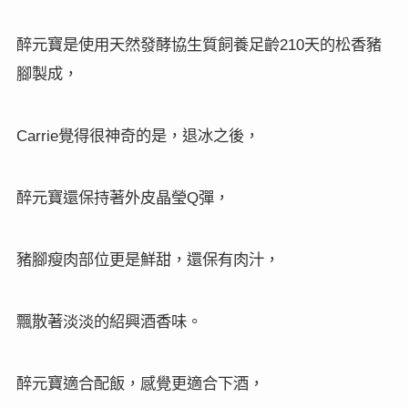
醉元寶是使用天然發酵協生質飼養足齡
天的松香豬
210
腳製成，
覺得很神奇的是，退冰之後，
Carrie
醉元寶還保持著外皮晶瑩
彈，
Q
豬腳瘦肉部位更是鮮甜，還保有肉汁，
飄散著淡淡的紹興酒香味。
醉元寶適合配飯，感覺更適合下酒，