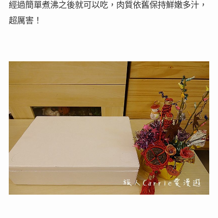
經過簡單煮沸之後就可以吃，肉質依舊保持鮮嫩多汁，
超厲害！