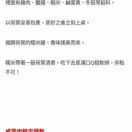
糯米雞是源自廣東的一種點心，
相傳糯米雞起源於廣州的夜市，後來流傳到香港一帶，
「麥麥奀香港粉麵專家」的糯米雞，採用很棒的糯米，
裡面有雞肉、臘腸、蝦米、鹹蛋黃、冬菇等餡料，
以荷葉妥善包裹，蒸好之後立刻上桌，
揭開荷葉的糯米雞，香味撲鼻而來，