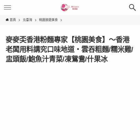
首頁
北臺灣
桃園旅遊美食
麥麥奀香港粉麵專家【桃園美食】～香港
老闆用料講究口味地道‧雲吞粗麵/糯米雞/
盅頭飯/鮑魚汁青菜/凍鴛鴦/什果冰