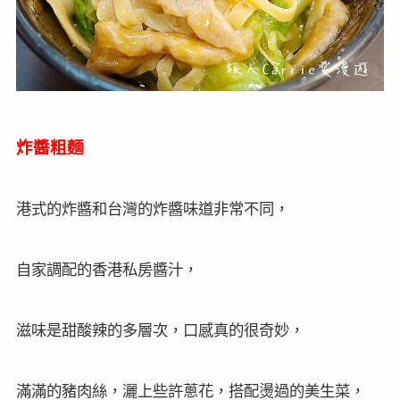
咸蛋肉餅盅頭飯
盅頭飯是廣東和香港的餐館，為了照顧搬運工人等苦力
的胃腸而誕生，
鹹蛋蒸肉餅則是香港家家戶戶幾乎都會做的家常菜，
嚴選豬絞肉，加進鹹蛋黃，摔打肉泥增添彈性做成肉
餅，