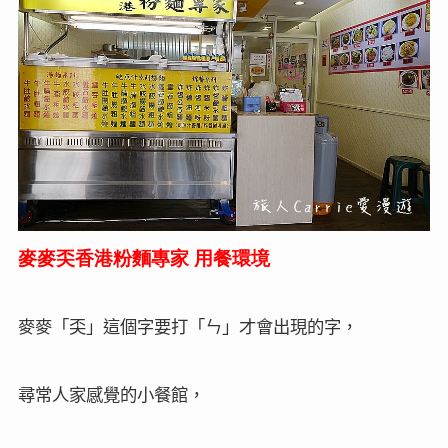
麥麥奀香港粉麵專家
用餐環境
麥麥「奀」這個字要打「ㄣ」才會出現的字，
尋常人家感覺的小餐館，