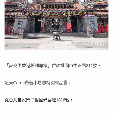
「麥麥奀香港粉麵專家」位於桃園市中正路
號，
311
這天
帶著小恩恩特別來品嘗，
Carrie
從台北自家門口搭國光客運
號，
1816