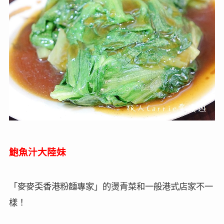
鮑魚汁大陸妹
「麥麥奀香港粉麵專家」的燙青菜和一般港式店家不一
樣！