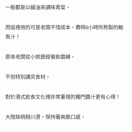
一般都是以蠔油來調味青菜，
而這裡用的可是老闆不惜成本，費時
小時所熬製的鮑
6
魚汁！
原來老闆從小就歷經餐飲磨練，
不但特別講究食材，
對於港式飲食文化裡非常重視的獨門醬汁更有心得！
大陸妹稍稍川燙，保持著爽脆口感，