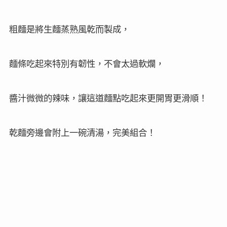
將肉餅等料放在米飯上，以燉湯的燉盅來蒸熟
待生米蒸熟後，肉餅所有的精華會滲透到米飯裡面，
這盅咸蛋肉餅盅頭飯，吃得到咸蛋肉餅的鹹香，
米飯又飽吸著肉汁的鮮甜，粒粒通透，香軟味美，
讓人一口接一口，吃得巧又吃得飽！