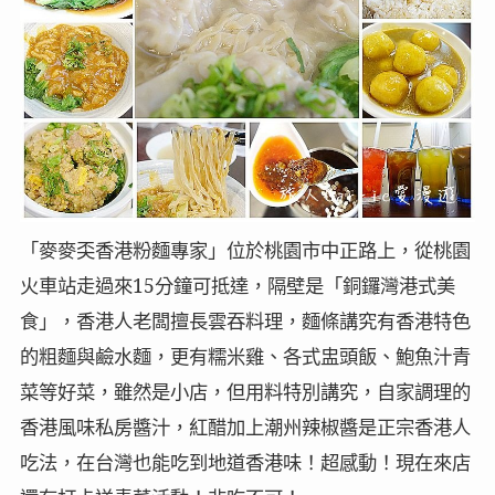
「麥麥奀香港粉麵專家」位於桃園市中正路上，從桃園
火車站走過來15分鐘可抵達，隔壁是「銅鑼灣港式美
食」，香港人老闆擅長雲吞料理，麵條講究有香港特色
的粗麵與鹼水麵，更有糯米雞、各式盅頭飯、鮑魚汁青
菜等好菜，雖然是小店，但用料特別講究，自家調理的
香港風味私房醬汁，紅醋加上潮州辣椒醬是正宗香港人
吃法，在台灣也能吃到地道香港味！超感動！現在來店