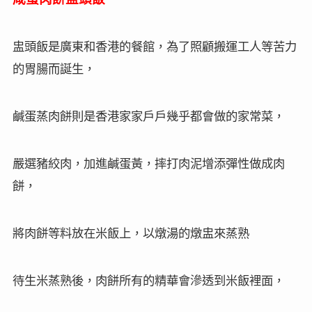
糯米帶著一股荷葉清香，吃下去是滿口
甜軟綿，非點
Q
不可！