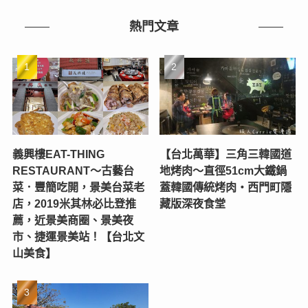
熱門文章
義興樓EAT-THING
【台北萬華】三角三韓國道
RESTAURANT〜古藝台
地烤肉～直徑51cm大鐵鍋
菜．豐簡吃開，景美台菜老
蓋韓國傳統烤肉‧西門町隱
店，2019米其林必比登推
藏版深夜食堂
薦，近景美商圈、景美夜
市、捷運景美站！【台北文
山美食】