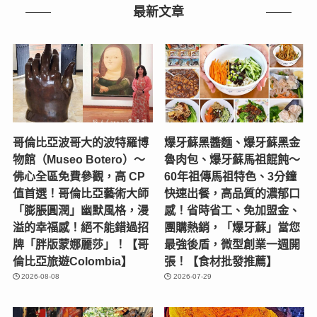
類
最新文章
哥倫比亞波哥大的波特羅博
爆牙蘇黑醬麵、爆牙蘇黑金
物館（Museo Botero）～
魯肉包、爆牙蘇馬祖餛飩～
佛心全區免費參觀，高 CP
60年祖傳馬祖特色、3分鐘
值首選！哥倫比亞藝術大師
快速出餐，高品質的濃郁口
「膨脹圓潤」幽默風格，漫
感！省時省工、免加盟金、
溢的幸福感！絕不能錯過招
團購熱銷，「爆牙蘇」當您
牌「胖版蒙娜麗莎」！【哥
最強後盾，微型創業一週開
倫比亞旅遊Colombia】
張！【食材批發推薦】
2026-08-08
2026-07-29