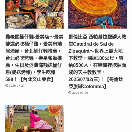
雞老闆桶仔雞-景美店〜景美
哥倫比亞 西帕基拉鹽礦大教
捷運必吃桶仔雞，景美串燒
堂Catedral de Sal de
居酒屋，台北桶仔雞推薦，
Zipaquirá～世界上最大地
台北必吃烤雞，壽星餐廳推
下教堂，深達180公尺，容
薦，生日及消費滿額送桶仔
納8500人，在鹽礦裡挖掘而
雞(或送烤雞)，學生吃雞
成的天主教教堂，
599！【台北文山美食】
2025/07/02(三)！【哥倫比
亞旅遊Colombia】
2026-07-27
2026-07-26