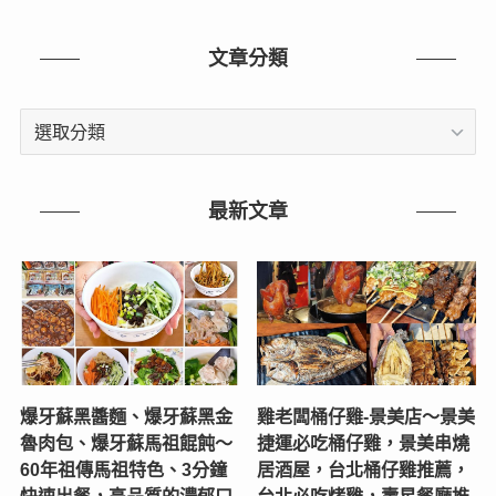
文章分類
文
章
分
類
最新文章
爆牙蘇黑醬麵、爆牙蘇黑金
雞老闆桶仔雞-景美店〜景美
魯肉包、爆牙蘇馬祖餛飩～
捷運必吃桶仔雞，景美串燒
60年祖傳馬祖特色、3分鐘
居酒屋，台北桶仔雞推薦，
快速出餐，高品質的濃郁口
台北必吃烤雞，壽星餐廳推