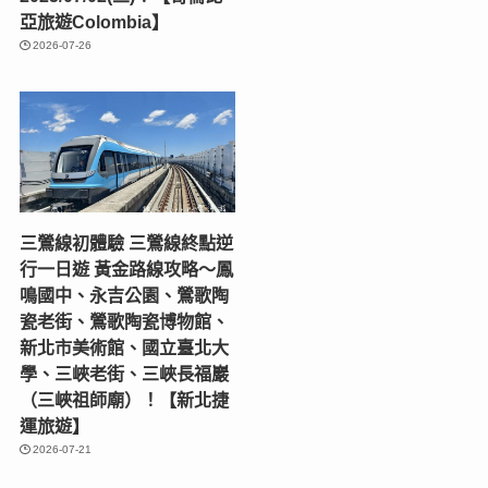
亞旅遊Colombia】
2026-07-26
三鶯線初體驗 三鶯線終點逆
行一日遊 黃金路線攻略～鳳
鳴國中、永吉公園、鶯歌陶
瓷老街、鶯歌陶瓷博物館、
新北市美術館、國立臺北大
學、三峽老街、三峽長福巖
（三峽祖師廟）！【新北捷
運旅遊】
2026-07-21