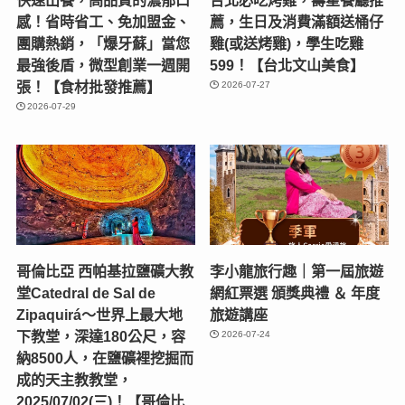
感！省時省工、免加盟金、
薦，生日及消費滿額送桶仔
團購熱銷，「爆牙蘇」當您
雞(或送烤雞)，學生吃雞
最強後盾，微型創業一週開
599！【台北文山美食】
張！【食材批發推薦】
2026-07-27
2026-07-29
哥倫比亞 西帕基拉鹽礦大教
李小龍旅行趣｜第一屆旅遊
堂Catedral de Sal de
網紅票選 頒獎典禮 ＆ 年度
Zipaquirá～世界上最大地
旅遊講座
下教堂，深達180公尺，容
2026-07-24
納8500人，在鹽礦裡挖掘而
成的天主教教堂，
2025/07/02(三)！【哥倫比