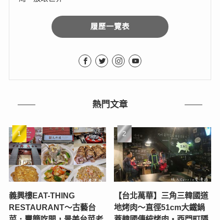
履歷一覽表
熱門文章
義興樓EAT-THING
【台北萬華】三角三韓國道
RESTAURANT〜古藝台
地烤肉～直徑51cm大鐵鍋
菜．豐簡吃開，景美台菜老
蓋韓國傳統烤肉‧西門町隱