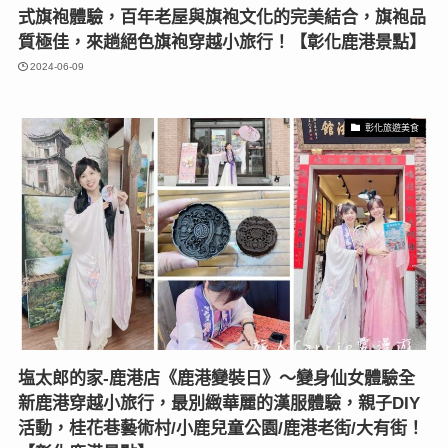
式旗袍體驗，百年老屋與旗袍文化的完美結合，旗袍品
質極佳，來趟絕色旗袍穿越小旅行！【彰化鹿港景點】
2024-06-09
彰化旅遊美食
塩太郎的家-鹿港店《鹿港變裝日》〜變身仙女體驗全
新鹿港穿越小旅行，最別緻華麗的漢服體驗，親子DIY
活動，桂花巷藝術村/小鹿兒童公園/鹿港老街/大有街！