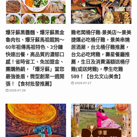
爆牙蘇黑醬麵、爆牙蘇黑金
雞老闆桶仔雞-景美店〜景美
魯肉包、爆牙蘇馬祖餛飩～
捷運必吃桶仔雞，景美串燒
60年祖傳馬祖特色、3分鐘
居酒屋，台北桶仔雞推薦，
快速出餐，高品質的濃郁口
台北必吃烤雞，壽星餐廳推
感！省時省工、免加盟金、
薦，生日及消費滿額送桶仔
團購熱銷，「爆牙蘇」當您
雞(或送烤雞)，學生吃雞
最強後盾，微型創業一週開
599！【台北文山美食】
張！【食材批發推薦】
2026-07-27
2026-07-29