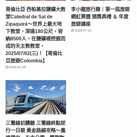
哥倫比亞 西帕基拉鹽礦大教
李小龍旅行趣｜第一屆旅遊
堂Catedral de Sal de
網紅票選 頒獎典禮 ＆ 年度
Zipaquirá～世界上最大地
旅遊講座
下教堂，深達180公尺，容
2026-07-24
納8500人，在鹽礦裡挖掘而
成的天主教教堂，
2025/07/02(三)！【哥倫比
亞旅遊Colombia】
2026-07-26
三鶯線初體驗 三鶯線終點逆
行一日遊 黃金路線攻略～鳳