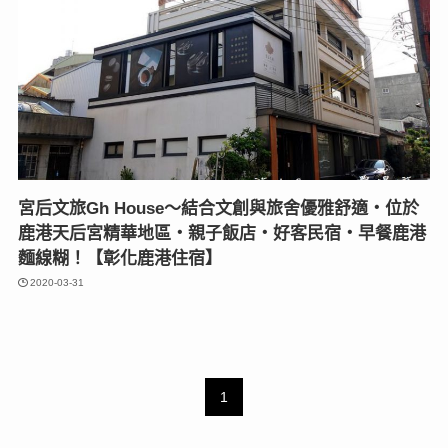
宮后文旅Gh House〜結合文創與旅舍優雅舒適‧位於
鹿港天后宮精華地區‧親子飯店‧好客民宿‧早餐鹿港
麵線糊！【彰化鹿港住宿】
2020-03-31
1