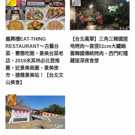
義興樓EAT-THING
【台北萬華】三角三韓國道
RESTAURANT〜古藝台
地烤肉～直徑51cm大鐵鍋
菜．豐簡吃開，景美台菜老
蓋韓國傳統烤肉‧西門町隱
店，2019米其林必比登推
藏版深夜食堂
薦，近景美商圈、景美夜
市、捷運景美站！【台北文
山美食】