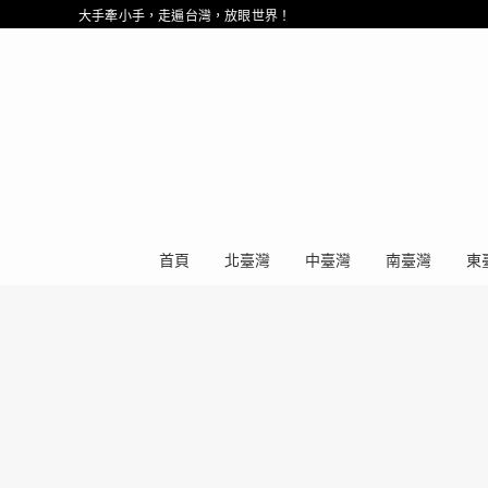
大手牽小手，走遍台灣，放眼世界！
首頁
北臺灣
中臺灣
南臺灣
東