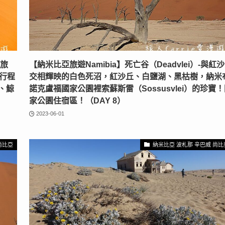
之旅
【納米比亞旅遊Namibia】死亡谷（Deadvlei）-與紅
伴﹞行程
交相輝映的白色死沼，紅沙丘、白鹽湖、黑枯樹，納米布
、鯨
諾克盧福國家公園裡索蘇斯雷（Sossusvlei）的珍寶
家公園住宿區！（DAY 8）
2023-06-01
尚比亞
納米比亞 波札那 辛巴威 尚比