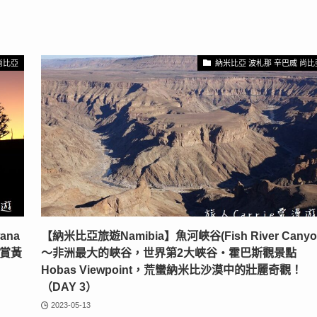
尚比亞
納米比亞 波札那 辛巴威 尚比
ana
【納米比亞旅遊Namibia】魚河峽谷(Fish River Canyo
欣賞黃
～非洲最大的峽谷，世界第2大峽谷‧霍巴斯觀景點
Hobas Viewpoint，荒蠻納米比沙漠中的壯麗奇觀！
（DAY 3）
2023-05-13