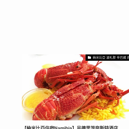
納米比亞 波札那 辛巴威 
【納米比亞住宿Namibia】呂德里茨奈斯特酒店