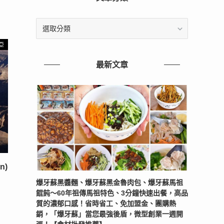
文
章
分
亞
類
最新文章
n)
爆牙蘇黑醬麵、爆牙蘇黑金魯肉包、爆牙蘇馬祖
餛飩～60年祖傳馬祖特色、3分鐘快速出餐，高品
質的濃郁口感！省時省工、免加盟金、團購熱
銷，「爆牙蘇」當您最強後盾，微型創業一週開