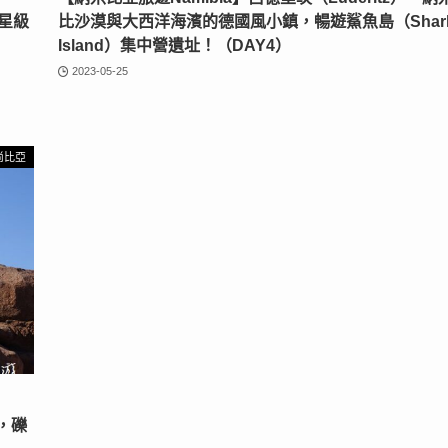
四星級
比沙漠與大西洋海濱的德國風小鎮，暢遊鯊魚島（Shar
Island）集中營遺址！（DAY4）
2023-05-25
尚比亞
貌，礫