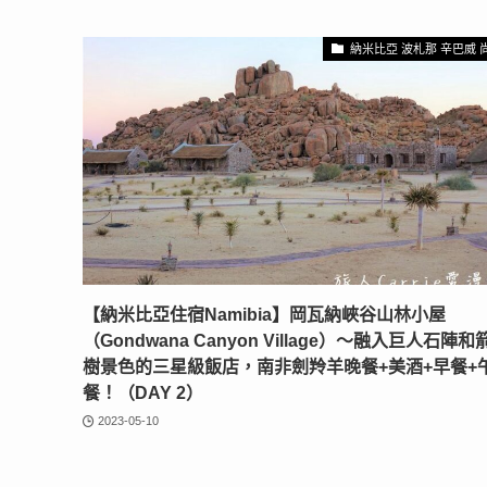
納米比亞 波札那 辛巴威 
【納米比亞住宿Namibia】岡瓦納峽谷山林小屋
（Gondwana Canyon Village）〜融入巨人石陣和
樹景色的三星級飯店，南非劍羚羊晚餐+美酒+早餐+
餐！（DAY 2）
2023-05-10