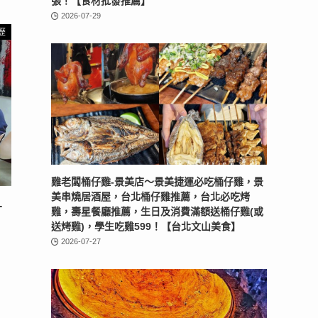
張！【食材批發推薦】
2026-07-29
資歷
雞老闆桶仔雞-景美店〜景美捷運必吃桶仔雞，景
美串燒居酒屋，台北桶仔雞推薦，台北必吃烤
-
雞，壽星餐廳推薦，生日及消費滿額送桶仔雞(或
送烤雞)，學生吃雞599！【台北文山美食】
2026-07-27