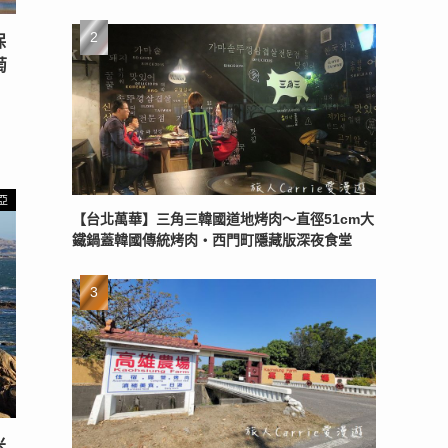
保
萄
亞
【台北萬華】三角三韓國道地烤肉～直徑51cm大
鐵鍋蓋韓國傳統烤肉‧西門町隱藏版深夜食堂
米