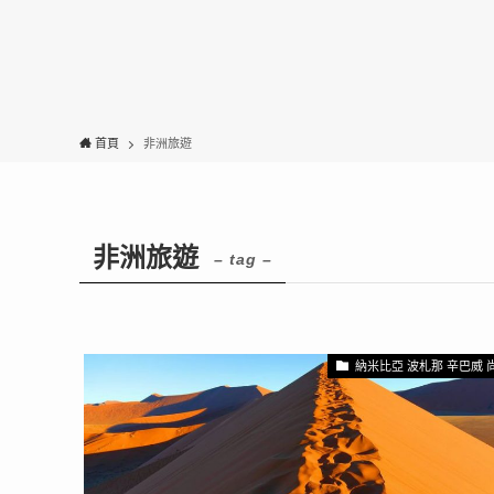
首頁
非洲旅遊
非洲旅遊
– tag –
納米比亞 波札那 辛巴威 