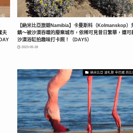
【納米比亞旅遊Namibia】卡曼斯科（Kolmanskop）
盧夫
鎮〜被沙漠吞噬的廢棄城市，依稀可見昔日繁華，還可
DAY
沙漠浴缸拍趣味打卡照！（DAY5）
2023-05-28
納米比亞 波札那 辛巴威 尚比