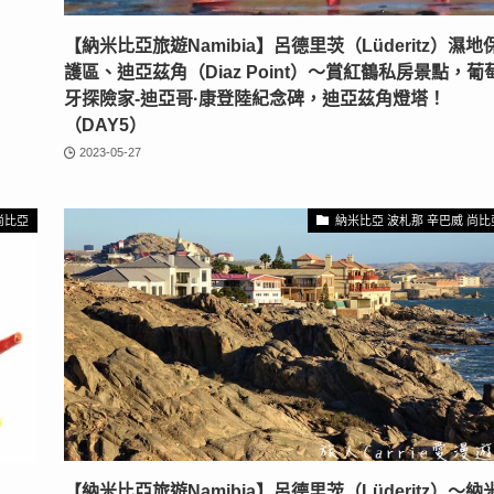
【納米比亞旅遊Namibia】呂德里茨（Lüderitz）濕地
護區、迪亞茲角（Diaz Point）〜賞紅鶴私房景點，葡
牙探險家-迪亞哥·康登陸紀念碑，迪亞茲角燈塔！
（DAY5）
2023-05-27
尚比亞
納米比亞 波札那 辛巴威 尚比
【納米比亞旅遊Namibia】呂德里茨（Lüderitz）〜納