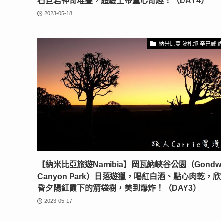
石巨岩神奇堆疊，體驗上帝童心奇趣！（DAY4）
2023-05-18
納米比亞 波札那 辛巴威 
【納米比亞旅遊Namibia】岡瓦納峽谷公園（Gondw
Canyon Park）日落遊獵，喝紅白酒、點心肉乾，
昏夕陽紅霞下的箭袋樹，美到爆炸！（DAY3）
2023-05-17