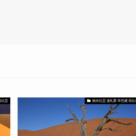
尚比亞
納米比亞 波札那 辛巴威 尚比