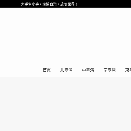
大手牽小手，走遍台灣，放眼世界！
首頁
北臺灣
中臺灣
南臺灣
東