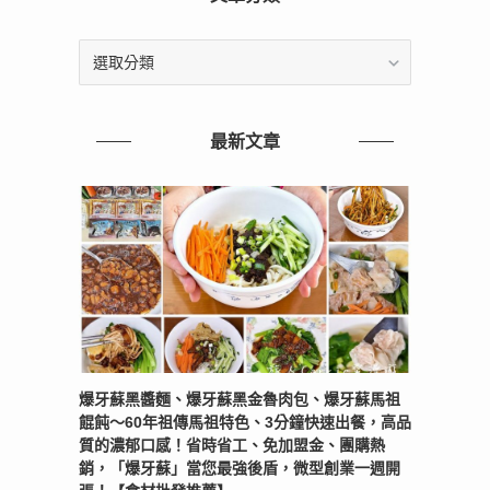
文
章
分
類
最新文章
爆牙蘇黑醬麵、爆牙蘇黑金魯肉包、爆牙蘇馬祖
餛飩～60年祖傳馬祖特色、3分鐘快速出餐，高品
質的濃郁口感！省時省工、免加盟金、團購熱
銷，「爆牙蘇」當您最強後盾，微型創業一週開