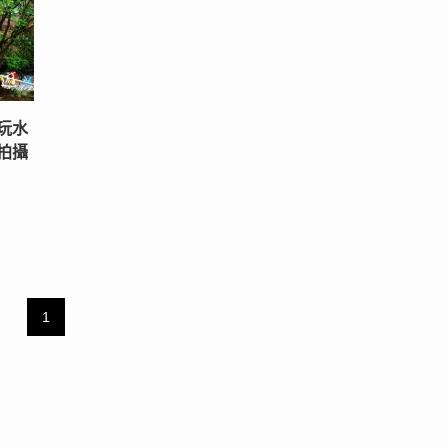
玩水
拍攝
1