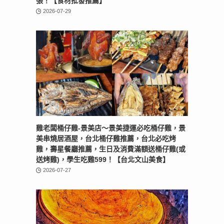
張！【食材批發推薦】
2026-07-29
雞老闆桶仔雞-景美店〜景美捷運必吃桶仔雞，景
美串燒居酒屋，台北桶仔雞推薦，台北必吃烤
雞，壽星餐廳推薦，生日及消費滿額送桶仔雞(或
送烤雞)，學生吃雞599！【台北文山美食】
2026-07-27