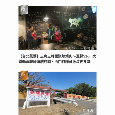
【台北萬華】三角三韓國道地烤肉～直徑51cm大
鐵鍋蓋韓國傳統烤肉‧西門町隱藏版深夜食堂