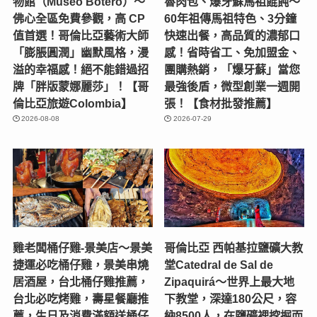
物館（Museo Botero）～
魯肉包、爆牙蘇馬祖餛飩～
佛心全區免費參觀，高 CP
60年祖傳馬祖特色、3分鐘
值首選！哥倫比亞藝術大師
快速出餐，高品質的濃郁口
「膨脹圓潤」幽默風格，漫
感！省時省工、免加盟金、
溢的幸福感！絕不能錯過招
團購熱銷，「爆牙蘇」當您
牌「胖版蒙娜麗莎」！【哥
最強後盾，微型創業一週開
倫比亞旅遊Colombia】
張！【食材批發推薦】
2026-08-08
2026-07-29
雞老闆桶仔雞-景美店〜景美
哥倫比亞 西帕基拉鹽礦大教
捷運必吃桶仔雞，景美串燒
堂Catedral de Sal de
居酒屋，台北桶仔雞推薦，
Zipaquirá～世界上最大地
台北必吃烤雞，壽星餐廳推
下教堂，深達180公尺，容
薦，生日及消費滿額送桶仔
納8500人，在鹽礦裡挖掘而