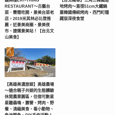
義興樓EAT-THING
【台北萬華】三角三韓國道
RESTAURANT〜古藝台
地烤肉～直徑51cm大鐵鍋
菜．豐簡吃開，景美台菜老
蓋韓國傳統烤肉‧西門町隱
店，2019米其林必比登推
藏版深夜食堂
薦，近景美商圈、景美夜
市、捷運景美站！【台北文
山美食】
【高雄美濃旅遊】高雄農場
〜適合親子共遊的生態體驗
休閒農業園區，住宿可數星
星聽蟲鳴，露營、烤肉、野
餐、滇緬美食、看小動物、
魚池餵魚、DIY手作活動！