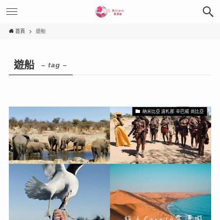
首頁
遊船
遊船
– tag –
納米比亞 波札那 辛巴威 尚比亞