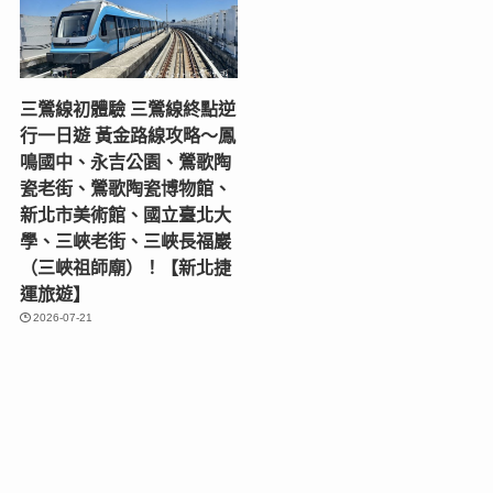
三鶯線初體驗 三鶯線終點逆
行一日遊 黃金路線攻略～鳳
鳴國中、永吉公園、鶯歌陶
瓷老街、鶯歌陶瓷博物館、
新北市美術館、國立臺北大
學、三峽老街、三峽長福巖
（三峽祖師廟）！【新北捷
運旅遊】
2026-07-21