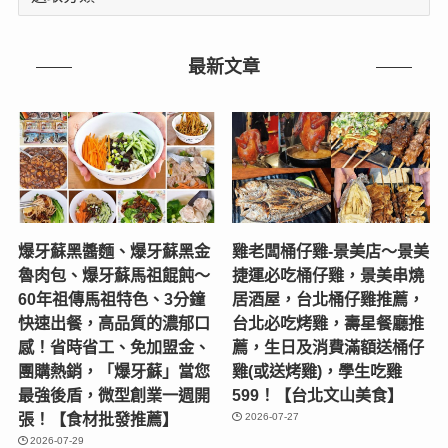
章
分
類
最新文章
爆牙蘇黑醬麵、爆牙蘇黑金
雞老闆桶仔雞-景美店〜景美
魯肉包、爆牙蘇馬祖餛飩～
捷運必吃桶仔雞，景美串燒
60年祖傳馬祖特色、3分鐘
居酒屋，台北桶仔雞推薦，
快速出餐，高品質的濃郁口
台北必吃烤雞，壽星餐廳推
感！省時省工、免加盟金、
薦，生日及消費滿額送桶仔
團購熱銷，「爆牙蘇」當您
雞(或送烤雞)，學生吃雞
最強後盾，微型創業一週開
599！【台北文山美食】
張！【食材批發推薦】
2026-07-27
2026-07-29