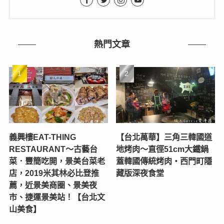
熱門文章
義興樓EAT-THING
【台北萬華】三角三韓國道
RESTAURANT〜古藝台
地烤肉～直徑51cm大鐵鍋
菜．豐簡吃開，景美台菜老
蓋韓國傳統烤肉‧西門町隱
店，2019米其林必比登推
藏版深夜食堂
薦，近景美商圈、景美夜
市、捷運景美站！【台北文
山美食】