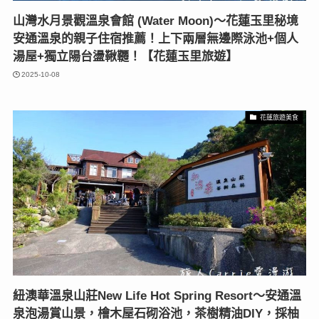
山灣水月景觀溫泉會館 (Water Moon)〜花蓮玉里秘境
安通溫泉的親子住宿推薦！上下兩層無邊際泳池+個人
湯屋+獨立陽台盪鞦韆！【花蓮玉里旅遊】
2025-10-08
花蓮旅遊美食
紐澳華溫泉山莊New Life Hot Spring Resort〜安通溫
泉泡湯賞山景，檜木屋石砌浴池，茶樹精油DIY，採柚