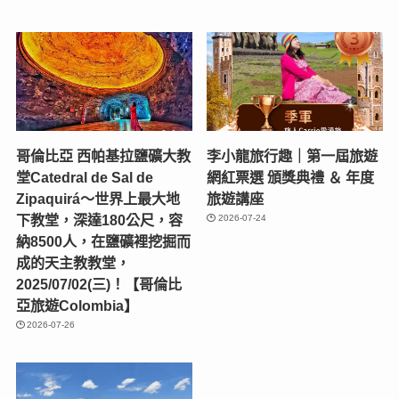
哥倫比亞 西帕基拉鹽礦大教
李小龍旅行趣｜第一屆旅遊
堂Catedral de Sal de
網紅票選 頒獎典禮 ＆ 年度
Zipaquirá～世界上最大地
旅遊講座
下教堂，深達180公尺，容
2026-07-24
納8500人，在鹽礦裡挖掘而
成的天主教教堂，
2025/07/02(三)！【哥倫比
亞旅遊Colombia】
2026-07-26