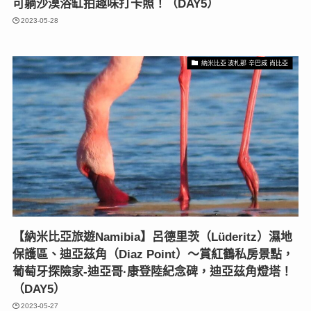
可躺沙漠浴缸拍趣味打卡照！（DAY5）
2023-05-28
納米比亞 波札那 辛巴威 尚比亞
【納米比亞旅遊Namibia】呂德里茨（Lüderitz）濕地
保護區、迪亞茲角（Diaz Point）〜賞紅鶴私房景點，
葡萄牙探險家-迪亞哥·康登陸紀念碑，迪亞茲角燈塔！
（DAY5）
2023-05-27