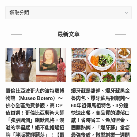
文
章
分
類
最新文章
哥倫比亞波哥大的波特羅博
爆牙蘇黑醬麵、爆牙蘇黑金
物館（Museo Botero）～
魯肉包、爆牙蘇馬祖餛飩～
佛心全區免費參觀，高 CP
60年祖傳馬祖特色、3分鐘
值首選！哥倫比亞藝術大師
快速出餐，高品質的濃郁口
「膨脹圓潤」幽默風格，漫
感！省時省工、免加盟金、
溢的幸福感！絕不能錯過招
團購熱銷，「爆牙蘇」當您
牌「胖版蒙娜麗莎」！【哥
最強後盾，微型創業一週開