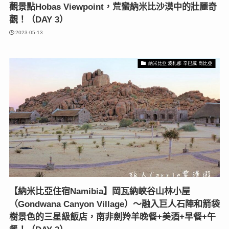
觀景點Hobas Viewpoint，荒蠻納米比沙漠中的壯麗奇
觀！（DAY 3）
2023-05-13
納米比亞 波札那 辛巴威 尚比亞
【納米比亞住宿Namibia】岡瓦納峽谷山林小屋
（Gondwana Canyon Village）〜融入巨人石陣和箭袋
樹景色的三星級飯店，南非劍羚羊晚餐+美酒+早餐+午