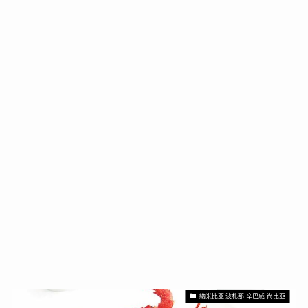
納米比亞 波札那 辛巴威 尚比亞