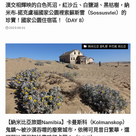
漠交相輝映的白色死沼，紅沙丘、白鹽湖、黑枯樹，納
米布-諾克盧福國家公園裡索蘇斯雷（Sossusvlei）的
珍寶！國家公園住宿區！（DAY 8）
2023-06-01
納米比亞 波札那 辛巴威 尚比亞
【納米比亞旅遊Namibia】卡曼斯科（Kolmanskop）
鬼鎮〜被沙漠吞噬的廢棄城市，依稀可見昔日繁華，還