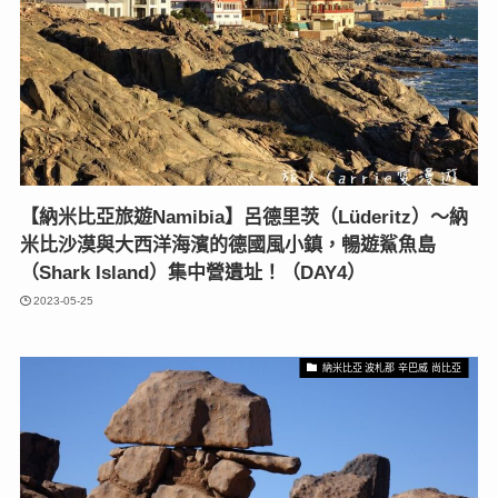
【納米比亞旅遊Namibia】呂德里茨（Lüderitz）〜納
米比沙漠與大西洋海濱的德國風小鎮，暢遊鯊魚島
（Shark Island）集中營遺址！（DAY4）
2023-05-25
納米比亞 波札那 辛巴威 尚比亞