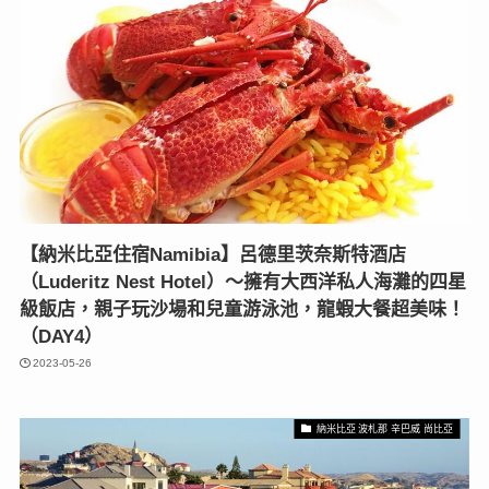
【納米比亞住宿Namibia】呂德里茨奈斯特酒店
（Luderitz Nest Hotel）〜擁有大西洋私人海灘的四星
級飯店，親子玩沙場和兒童游泳池，龍蝦大餐超美味！
（DAY4）
2023-05-26
納米比亞 波札那 辛巴威 尚比亞