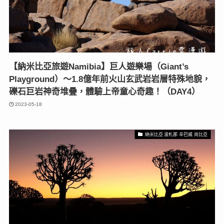
【納米比亞旅遊Namibia】巨人遊樂場（Giant’s
Playground）〜1.8億年前火山玄武岩岩層特殊地貌，
礫石巨岩神奇堆疊，體驗上帝童心奇趣！（DAY4）
2023-05-18
納米比亞 波札那 辛巴威 尚比亞