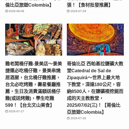
倫比亞旅遊Colombia】
張！【食材批發推薦】
2026-08-08
2026-07-29
雞老闆桶仔雞-景美店〜景美
哥倫比亞 西帕基拉鹽礦大教
捷運必吃桶仔雞，景美串燒
堂Catedral de Sal de
居酒屋，台北桶仔雞推薦，
Zipaquirá～世界上最大地
台北必吃烤雞，壽星餐廳推
下教堂，深達180公尺，容
薦，生日及消費滿額送桶仔
納8500人，在鹽礦裡挖掘而
雞(或送烤雞)，學生吃雞
成的天主教教堂，
599！【台北文山美食】
2025/07/02(三)！【哥倫比
亞旅遊Colombia】
2026-07-27
2026-07-26