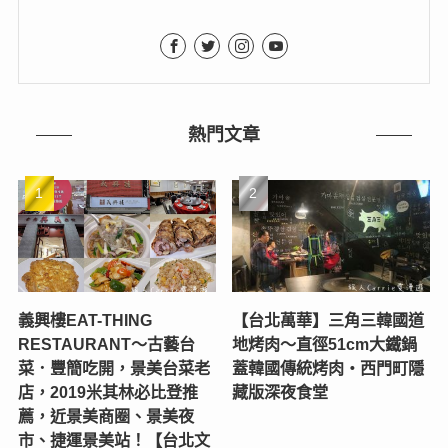
熱門文章
義興樓EAT-THING
【台北萬華】三角三韓國道
RESTAURANT〜古藝台
地烤肉～直徑51cm大鐵鍋
菜．豐簡吃開，景美台菜老
蓋韓國傳統烤肉‧西門町隱
店，2019米其林必比登推
藏版深夜食堂
薦，近景美商圈、景美夜
市、捷運景美站！【台北文