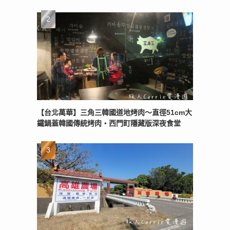
【台北萬華】三角三韓國道地烤肉～直徑51cm大
鐵鍋蓋韓國傳統烤肉‧西門町隱藏版深夜食堂