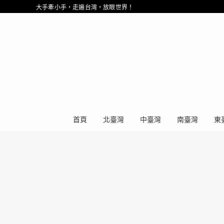
大手牽小手，走遍台灣，放眼世界！
首頁
北臺灣
中臺灣
南臺灣
東