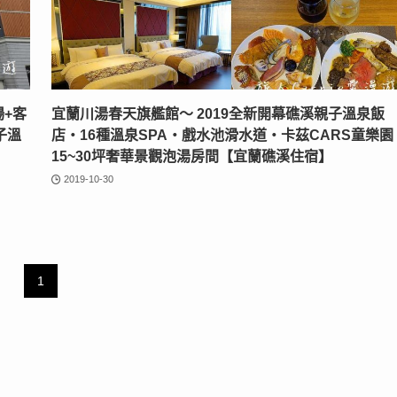
場+客
宜蘭川湯春天旗艦館〜 2019全新開幕礁溪親子溫泉飯
子溫
店‧16種溫泉SPA‧戲水池滑水道‧卡茲CARS童樂園
15~30坪奢華景觀泡湯房間【宜蘭礁溪住宿】
2019-10-30
1