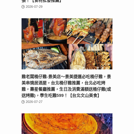
張！【食材批發推薦】
2026-07-29
雞老闆桶仔雞-景美店〜景美捷運必吃桶仔雞，景
美串燒居酒屋，台北桶仔雞推薦，台北必吃烤
雞，壽星餐廳推薦，生日及消費滿額送桶仔雞(或
送烤雞)，學生吃雞599！【台北文山美食】
2026-07-27