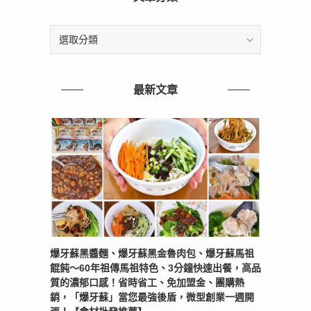
文
章
分
類
最新文章
爆牙蘇黑醬麵、爆牙蘇黑金魯肉包、爆牙蘇馬祖
餛飩～60年祖傳馬祖特色、3分鐘快速出餐，高品
質的濃郁口感！省時省工、免加盟金、團購熱
銷，「爆牙蘇」當您最強後盾，微型創業一週開