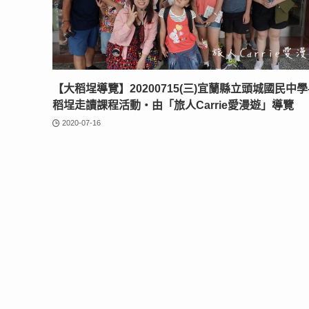
【大稻埕導覽】20200715(三)宜蘭縣立頭城國民中學
稻埕走讀課程活動‧由「旅人Carrie愛漫遊」導覽
2020-07-16