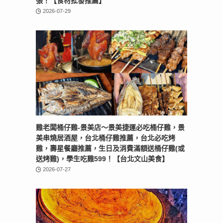
張！【食材批發推薦】
2026-07-29
雞老闆桶仔雞-景美店〜景美捷運必吃桶仔雞，景
美串燒居酒屋，台北桶仔雞推薦，台北必吃烤
雞，壽星餐廳推薦，生日及消費滿額送桶仔雞(或
送烤雞)，學生吃雞599！【台北文山美食】
2026-07-27