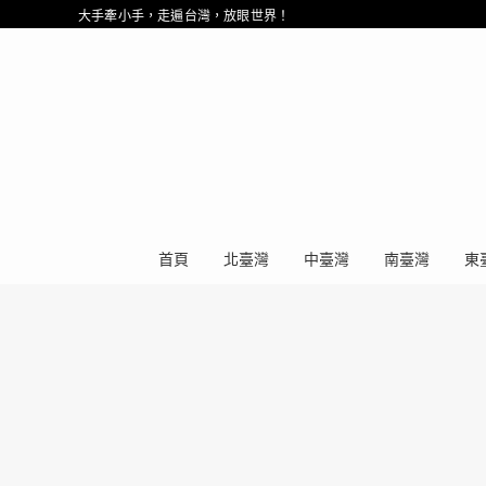
大手牽小手，走遍台灣，放眼世界！
首頁
北臺灣
中臺灣
南臺灣
東