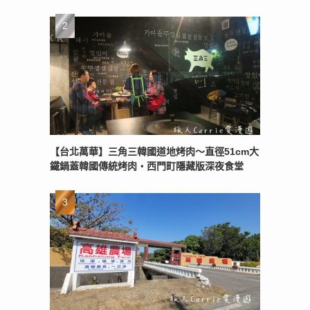
【台北萬華】三角三韓國道地烤肉～直徑51cm大
鐵鍋蓋韓國傳統烤肉‧西門町隱藏版深夜食堂