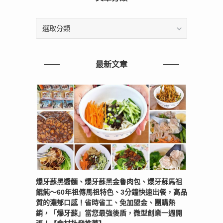
文
章
分
類
最新文章
爆牙蘇黑醬麵、爆牙蘇黑金魯肉包、爆牙蘇馬祖
餛飩～60年祖傳馬祖特色、3分鐘快速出餐，高品
質的濃郁口感！省時省工、免加盟金、團購熱
銷，「爆牙蘇」當您最強後盾，微型創業一週開