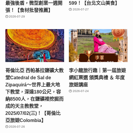
最強後盾，微型創業一週開
599！【台北文山美食】
張！【食材批發推薦】
2026-07-27
2026-07-29
哥倫比亞 西帕基拉鹽礦大教
李小龍旅行趣｜第一屆旅遊
堂Catedral de Sal de
網紅票選 頒獎典禮 ＆ 年度
Zipaquirá～世界上最大地
旅遊講座
下教堂，深達180公尺，容
2026-07-24
納8500人，在鹽礦裡挖掘而
成的天主教教堂，
2025/07/02(三)！【哥倫比
亞旅遊Colombia】
2026-07-26