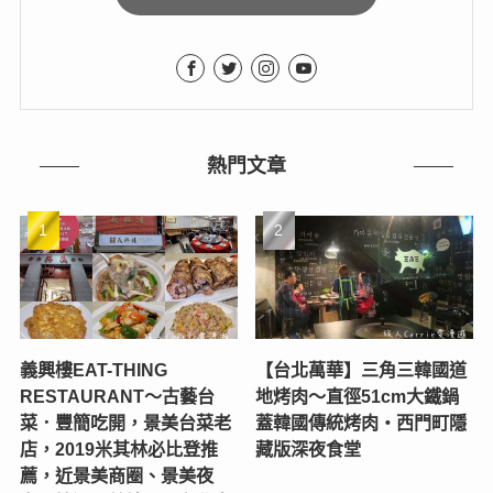
熱門文章
義興樓EAT-THING
【台北萬華】三角三韓國道
RESTAURANT〜古藝台
地烤肉～直徑51cm大鐵鍋
菜．豐簡吃開，景美台菜老
蓋韓國傳統烤肉‧西門町隱
店，2019米其林必比登推
藏版深夜食堂
薦，近景美商圈、景美夜