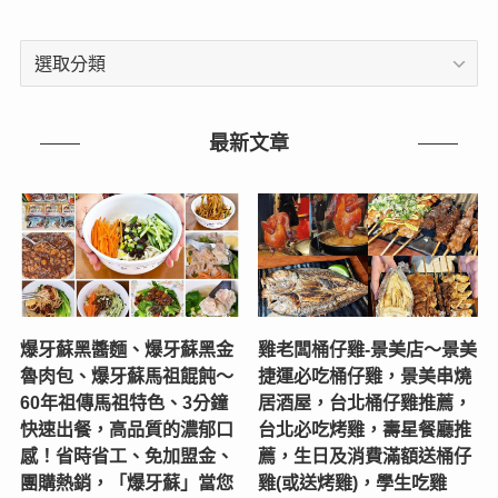
文
章
分
類
最新文章
爆牙蘇黑醬麵、爆牙蘇黑金
雞老闆桶仔雞-景美店〜景美
魯肉包、爆牙蘇馬祖餛飩～
捷運必吃桶仔雞，景美串燒
60年祖傳馬祖特色、3分鐘
居酒屋，台北桶仔雞推薦，
快速出餐，高品質的濃郁口
台北必吃烤雞，壽星餐廳推
感！省時省工、免加盟金、
薦，生日及消費滿額送桶仔
團購熱銷，「爆牙蘇」當您
雞(或送烤雞)，學生吃雞