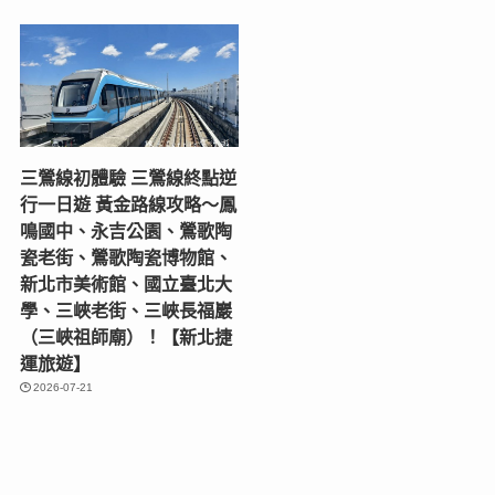
三鶯線初體驗 三鶯線終點逆
行一日遊 黃金路線攻略～鳳
鳴國中、永吉公園、鶯歌陶
瓷老街、鶯歌陶瓷博物館、
新北市美術館、國立臺北大
學、三峽老街、三峽長福巖
（三峽祖師廟）！【新北捷
運旅遊】
2026-07-21