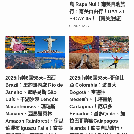
島 Rapa Nui！南美自助旅
行，南美自由行！DAY 31
～DAY 45！【南美旅遊】
2025-12-27
2025南美6國58天–巴西
2025南美6國58天–哥倫比
Brazil：里約熱內盧 Rio de
亞 Colombia：波哥大
Janeiro、聖路易斯 São
Bogotá、麥德林
Luís、千湖沙漠 Lençóis
Medellín、卡塔赫納
Maranhenses、瑪瑙斯
Cartagena！厄瓜多
Manaus、亞馬遜雨林
Ecuador：基多Quito、加
Amazon Rainforest、伊瓜
拉巴哥群島Galapagos
蘇瀑布 Iguazu Falls！南美
Islands！南美自助旅行，