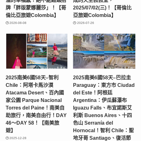
溢的幸福感！絕不能錯過招
成的天主教教堂，
牌「胖版蒙娜麗莎」！【哥
2025/07/02(三)！【哥倫比
倫比亞旅遊Colombia】
亞旅遊Colombia】
2026-08-08
2026-07-26
2025南美6國58天–智利
2025南美6國58天–巴拉圭
Chile：阿塔卡馬沙漠
Paraguay：東方市 Ciudad
Atacama Desert、百內國
del Este！阿根廷
家公園 Parque Nacional
Argentina：伊瓜蘇瀑布
Torres del Paine！南美自
Iguazu Falls、布宜諾斯艾
助旅行，南美自由行！DAY
利斯 Buenos Aires、十四
46～DAY 58！【南美旅
色山 Serranía del
遊】
Hornocal！智利 Chile：聖
地牙哥 Santiago、復活節
2025-12-28