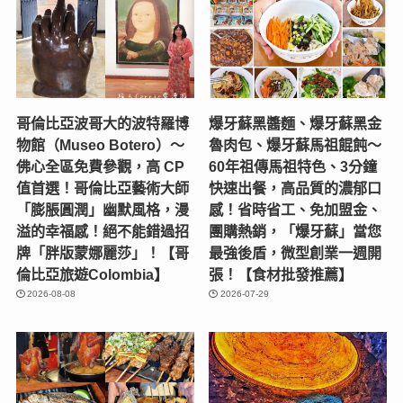
哥倫比亞波哥大的波特羅博
爆牙蘇黑醬麵、爆牙蘇黑金
物館（Museo Botero）～
魯肉包、爆牙蘇馬祖餛飩～
佛心全區免費參觀，高 CP
60年祖傳馬祖特色、3分鐘
值首選！哥倫比亞藝術大師
快速出餐，高品質的濃郁口
「膨脹圓潤」幽默風格，漫
感！省時省工、免加盟金、
溢的幸福感！絕不能錯過招
團購熱銷，「爆牙蘇」當您
牌「胖版蒙娜麗莎」！【哥
最強後盾，微型創業一週開
倫比亞旅遊Colombia】
張！【食材批發推薦】
2026-08-08
2026-07-29