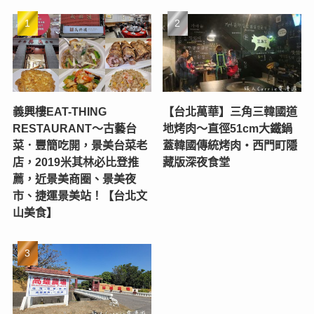
義興樓EAT-THING
【台北萬華】三角三韓國道
RESTAURANT〜古藝台
地烤肉～直徑51cm大鐵鍋
菜．豐簡吃開，景美台菜老
蓋韓國傳統烤肉‧西門町隱
店，2019米其林必比登推
藏版深夜食堂
薦，近景美商圈、景美夜
市、捷運景美站！【台北文
山美食】