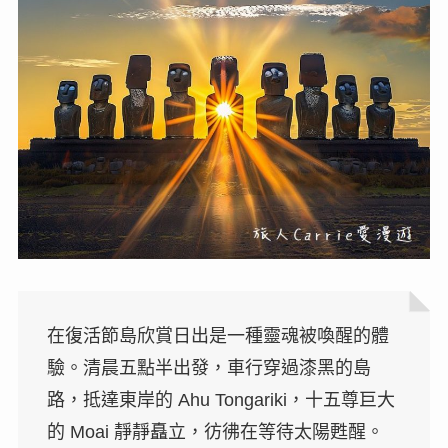
在復活節島欣賞日出是一種靈魂被喚醒的體
驗。清晨五點半出發，車行穿過漆黑的島
路，抵達東岸的 Ahu Tongariki，十五尊巨大
的 Moai 靜靜矗立，彷彿在等待太陽甦醒。