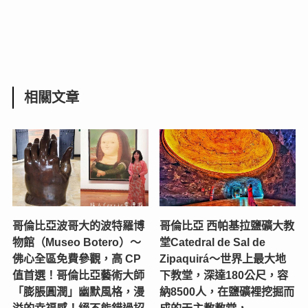
相關文章
哥倫比亞波哥大的波特羅博
哥倫比亞 西帕基拉鹽礦大教
物館（Museo Botero）～
堂Catedral de Sal de
佛心全區免費參觀，高 CP
Zipaquirá～世界上最大地
值首選！哥倫比亞藝術大師
下教堂，深達180公尺，容
「膨脹圓潤」幽默風格，漫
納8500人，在鹽礦裡挖掘而