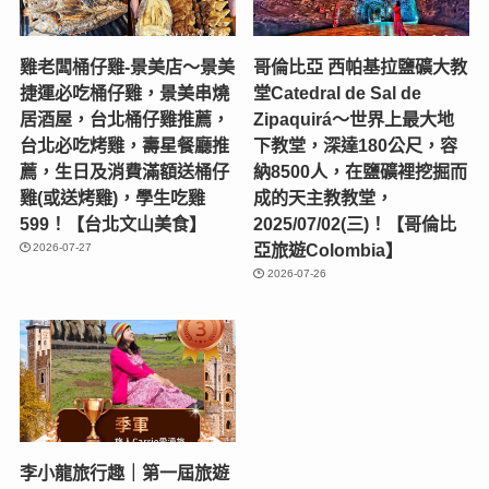
雞老闆桶仔雞-景美店〜景美
哥倫比亞 西帕基拉鹽礦大教
捷運必吃桶仔雞，景美串燒
堂Catedral de Sal de
居酒屋，台北桶仔雞推薦，
Zipaquirá～世界上最大地
台北必吃烤雞，壽星餐廳推
下教堂，深達180公尺，容
薦，生日及消費滿額送桶仔
納8500人，在鹽礦裡挖掘而
雞(或送烤雞)，學生吃雞
成的天主教教堂，
599！【台北文山美食】
2025/07/02(三)！【哥倫比
亞旅遊Colombia】
2026-07-27
2026-07-26
李小龍旅行趣｜第一屆旅遊