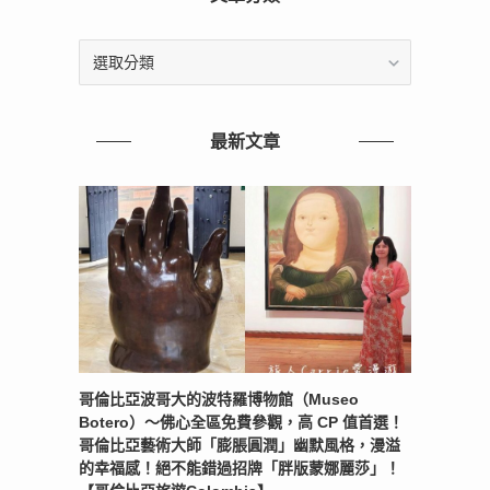
文
章
分
類
最新文章
哥倫比亞波哥大的波特羅博物館（Museo
Botero）～佛心全區免費參觀，高 CP 值首選！
哥倫比亞藝術大師「膨脹圓潤」幽默風格，漫溢
的幸福感！絕不能錯過招牌「胖版蒙娜麗莎」！