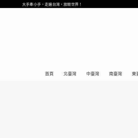
大手牽小手，走遍台灣，放眼世界！
首頁
北臺灣
中臺灣
南臺灣
東