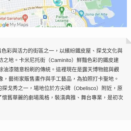
斯最具色彩與活力的街區之一，以繽紛鐵皮屋、探戈文化與
地。卡米尼托街（Caminito）鮮豔色彩的鐵皮建
餘油漆隨意粉刷的傳統。這裡現在是露天博物館與觀
像，藝術家販售畫作與手工藝品，為拍照打卡聖地。
著名的探戈秀之一，場地位於方尖碑（Obelisco）附近，原
保留了懷舊華麗的劇場風格，裝潢典雅、舞台專業，是初次