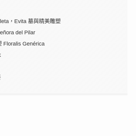
coleta，Evita 墓與精美雕塑
ora del Pilar
oralis Genérica
k
餐