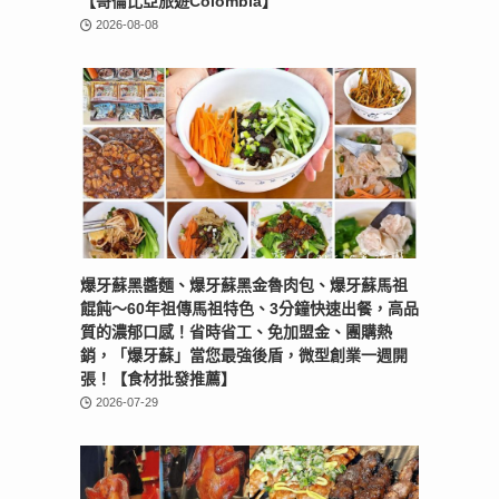
【哥倫比亞旅遊Colombia】
2026-08-08
爆牙蘇黑醬麵、爆牙蘇黑金魯肉包、爆牙蘇馬祖
餛飩～60年祖傳馬祖特色、3分鐘快速出餐，高品
質的濃郁口感！省時省工、免加盟金、團購熱
銷，「爆牙蘇」當您最強後盾，微型創業一週開
張！【食材批發推薦】
2026-07-29