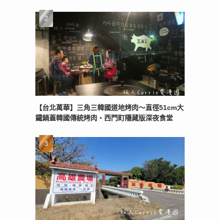
【台北萬華】三角三韓國道地烤肉～直徑51cm大
鐵鍋蓋韓國傳統烤肉‧西門町隱藏版深夜食堂