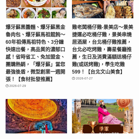
爆牙蘇黑醬麵、爆牙蘇黑金
雞老闆桶仔雞-景美店〜景美
魯肉包、爆牙蘇馬祖餛飩～
捷運必吃桶仔雞，景美串燒
60年祖傳馬祖特色、3分鐘
居酒屋，台北桶仔雞推薦，
快速出餐，高品質的濃郁口
台北必吃烤雞，壽星餐廳推
感！省時省工、免加盟金、
薦，生日及消費滿額送桶仔
團購熱銷，「爆牙蘇」當您
雞(或送烤雞)，學生吃雞
最強後盾，微型創業一週開
599！【台北文山美食】
張！【食材批發推薦】
2026-07-27
2026-07-29