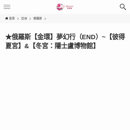
首頁
亞洲
俄羅斯
★俄羅斯【金環】夢幻行（END）~【彼得
夏宮】&【冬宮：隱士盧博物館】