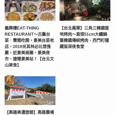
義興樓EAT-THING
【台北萬華】三角三韓國道
RESTAURANT〜古藝台
地烤肉～直徑51cm大鐵鍋
菜．豐簡吃開，景美台菜老
蓋韓國傳統烤肉‧西門町隱
店，2019米其林必比登推
藏版深夜食堂
薦，近景美商圈、景美夜
市、捷運景美站！【台北文
山美食】
【高雄美濃旅遊】高雄農場