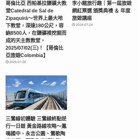
哥倫比亞 西帕基拉鹽礦大教
李小龍旅行趣｜第一屆旅遊
堂Catedral de Sal de
網紅票選 頒獎典禮 ＆ 年度
Zipaquirá～世界上最大地
旅遊講座
下教堂，深達180公尺，容
2026-07-24
納8500人，在鹽礦裡挖掘而
成的天主教教堂，
2025/07/02(三)！【哥倫比
亞旅遊Colombia】
2026-07-26
三鶯線初體驗 三鶯線終點逆
行一日遊 黃金路線攻略～鳳
鳴國中、永吉公園、鶯歌陶