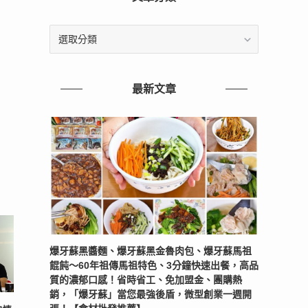
文
章
分
類
最新文章
爆牙蘇黑醬麵、爆牙蘇黑金魯肉包、爆牙蘇馬祖
餛飩～60年祖傳馬祖特色、3分鐘快速出餐，高品
質的濃郁口感！省時省工、免加盟金、團購熱
銷，「爆牙蘇」當您最強後盾，微型創業一週開