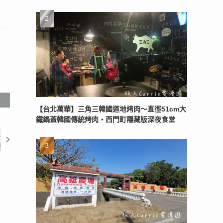
【台北萬華】三角三韓國道地烤肉～直徑51cm大
鐵鍋蓋韓國傳統烤肉‧西門町隱藏版深夜食堂