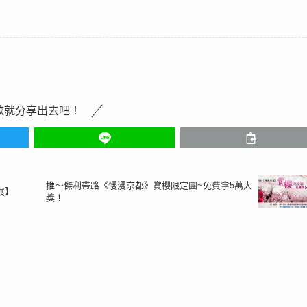
歡就分享出去吧！
推～傑利帶路《慢漫京都》賞櫻限定團~免費拿5萬大
展】
獎！