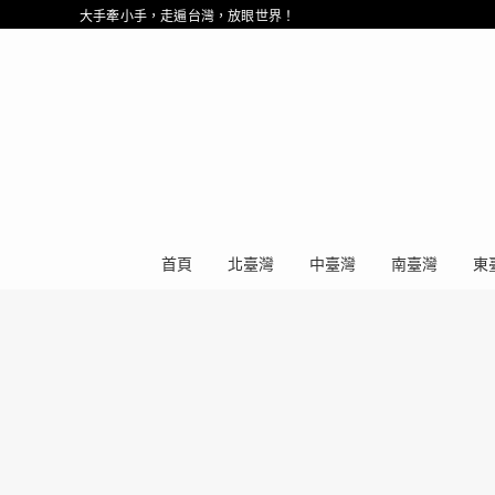
大手牽小手，走遍台灣，放眼世界！
首頁
北臺灣
中臺灣
南臺灣
東