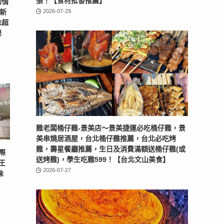
張！【食材批發推薦】
的情
2026-07-29
N新
味超
樂
雞老闆桶仔雞-景美店〜景美捷運必吃桶仔雞，景
美串燒居酒屋，台北桶仔雞推薦，台北必吃烤
雞，壽星餐廳推薦，生日及消費滿額送桶仔雞(或
際
送烤雞)，學生吃雞599！【台北文山美食】
王
2026-07-27
味