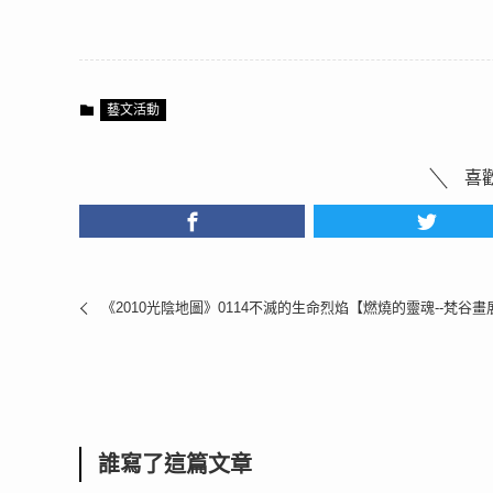
藝文活動
喜
《2010光陰地圖》0114不滅的生命烈焰【燃燒的靈魂--梵谷畫
誰寫了這篇文章