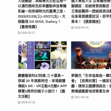
人間藝遊：吳維專先生紀念展～
邁入骨追人生 亞東醫院骨
以濃烈飽和色彩與靈動奔放筆觸
關講座：拒絕骨質疏鬆症
彩繪一段穿越時光的臺灣之旅，
王偉庭醫師〜透過檢測活
2026/01/28(三)–03/27(五)，大
自身骨頭健康狀況，即早
碩藝境 DA SOUL Gallery！
骨本！【健康講座】
【畫展推薦】
2020-09-14
2026-01-27
霹靂藝術科幻特展-三十還真～
夢蓮花「生命協奏曲－讚
穿越 30 年異數時空，來場顛覆
會」【音樂欣賞】～國家
傳統X AR、VR互動X光雕X APP
廳‧環保主題讚頌曲目‧
導覽X跨界的親子小旅行！【藝
樂傳遞關愛地球尊重生命
文活動】
2017-02-16
2018-07-10