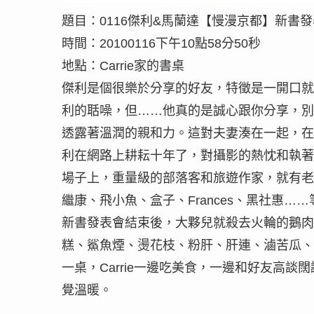
題目：0116傑利&馬蘭達【慢漫京都】新書
時間：20100116下午10點58分50秒
地點：Carrie家的書桌
傑利是個很樂於分享的好友，特徵是一開口就
利的聒噪，但……他真的是誠心跟你分享，別
透露著溫潤的親和力。這對夫妻湊在一起，在
利在網路上耕耘十年了，對攝影的熱忱和執著
場子上，重量級的部落客和旅遊作家，就有老
繼康、飛小魚、盒子、Frances、黑社惠
新書發表會結束後，大夥兒就殺去火輪的鵝肉
糕、鯊魚煙、燙花枝、粉肝、肝連、滷苦瓜、
一桌，Carrie一邊吃美食，一邊和好友高談闊
覺溫暖。