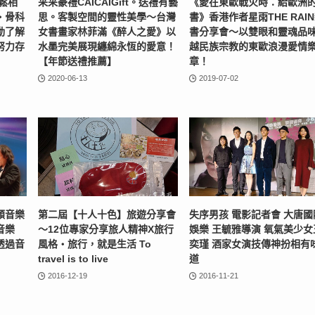
鬆相
采采豪禮CAICAIGift。送禮有藝
《愛在東歐戰火時：給歐洲
‧骨科
思。客製空間的靈性美學〜台灣
書》香港作者星雨THE RAI
動了解
女書畫家林菲滿《醉人之愛》以
書分享會〜以雙眼和靈魂品
努力存
水墨完美展現纏綿永恆的愛意！
越民族宗教的東歐浪漫愛情
【年節送禮推薦】
章！
2020-06-13
2019-07-02
頌音樂
第二屆【十人十色】旅遊分享會
失序男孩 電影記者會 大唐國
音樂
～12位專家分享旅人精神X旅行
娛樂 王毓雅導演 氧氣美少女
透過音
風格‧旅行，就是生活 To
奕瑾 酒家女演技傳神扮相有
travel is to live
道
2016-12-19
2016-11-21