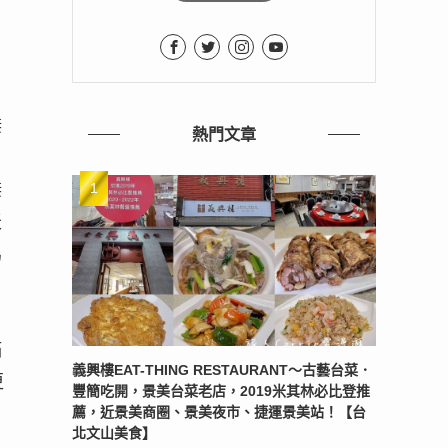
傑
熱門文章
，
傑
天
馬
滿
義興樓EAT-THING RESTAURANT〜古藝台菜．
更
豐簡吃開，景美台菜老店，2019米其林必比登推
薦，近景美商圈、景美夜市、捷運景美站！【台
北文山美食】