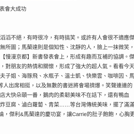
發表會大成功
滔滔不絕，有時很冷，有時搞笑。或許有人會很不適應
無所圖；馬蘭達則是個知性、沈靜的人，臉上一抹微笑
【慢漫京都】新書發表會上，形成有趣而互補的協調。
，對朋友的熱情和關懷，形成了強大的超人氣。看看今
夫子姐、海豚飛、水瓶子、溫士凱、快樂雲、咖啡因、
……等人出席相挺，以及無數的書迷將會場擠爆。笑聲連連的
店大快朵頤一番，鵝肉的柔韌美味不在話下，還有鴨血
炸豆腐、滷白蘿蔔、青菜……等台灣傳統美味，擺了滿
論，傑利&馬蘭達的慶功宴，讓Carrie的肚子飽飽，心胸