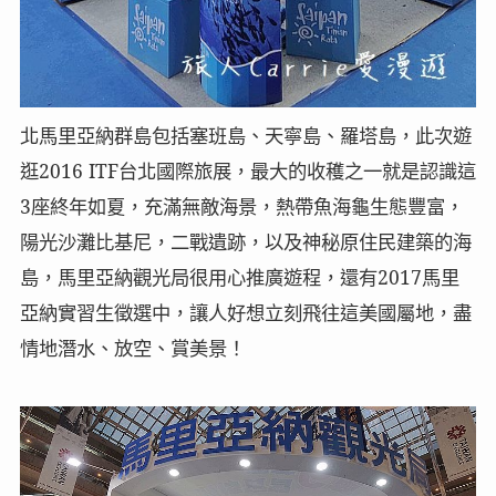
北馬里亞納群島包括塞班島、天寧島、羅塔島，此次遊
逛2016 ITF台北國際旅展，最大的收穫之一就是認識這
3座終年如夏，充滿無敵海景，熱帶魚海龜生態豐富，
陽光沙灘比基尼，二戰遺跡，以及神秘原住民建築的海
島，馬里亞納觀光局很用心推廣遊程，還有2017馬里
亞納實習生徵選中，讓人好想立刻飛往這美國屬地，盡
情地潛水、放空、賞美景！