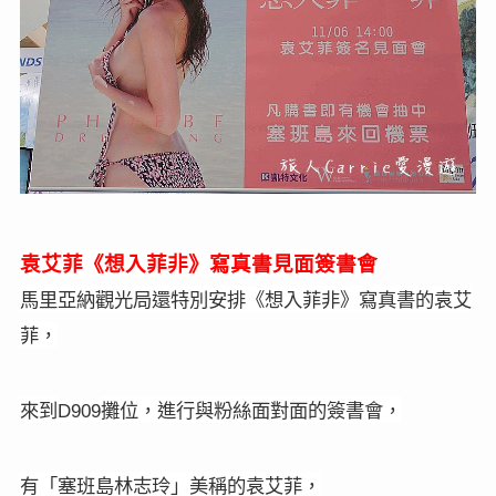
袁艾菲《想入菲非》寫真書見面簽書會
馬里亞納觀光局還特別安排《想入菲非》寫真書的袁艾
菲，
來到
攤位，進行與粉絲面對面的簽書會，
D909
有「塞班島林志玲」美稱的
袁艾菲，