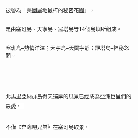
被譽為「美國屬地最棒的秘密花園」，
是由塞班島、天寧島、羅塔島等
14
個島嶼所組成。
塞班島
–
熱情洋溢；天寧島
–
天賜寧靜；羅塔島
–
神秘悠
閒。
北馬里亞納群島得天獨厚的風景已經成為亞洲巨星們的
最愛， 
不僅《奔跑吧兄弟》在塞班島取景，