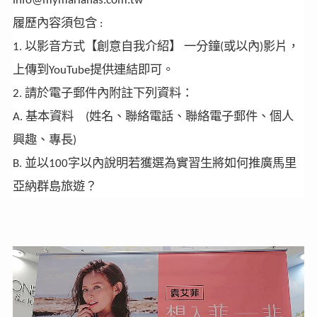
info@mymarianas.com.tw
履歷內容須包含
:
以影音方式【創意自我介紹】
一分鐘
或以內
影片，
1.
(
)
上傳到
提供連結即可。
YouTube
請於電子郵件內附註下列資料：
2.
基本資料
姓名、聯絡電話、聯絡電子郵件、個人
A.
(
興趣、專長
)
並以
字以內說明若獲選為實習生將如何推廣馬里
B.
100
亞納群島旅遊？