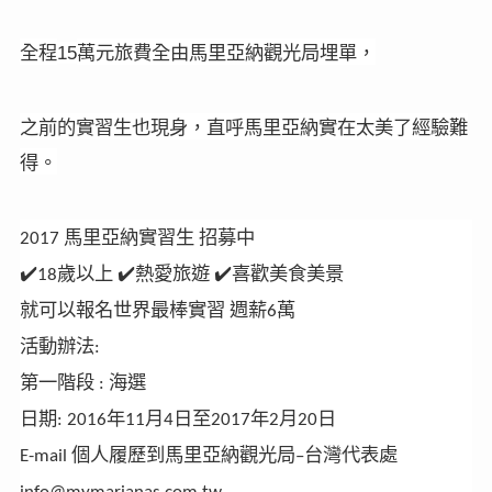
全程
萬元旅費全由馬里亞納觀光局埋單，
15
之前的實習生也現身，直呼馬里亞納實在太美了經驗難
得。
馬里亞納實習生
招募中
2017
歲以上
熱愛旅遊
喜歡美食美景
✔
✔
✔
18
就可以報名
世界最棒實習
週薪
萬
6
活動辦法
:
第一階段
海選
:
日期
年
月
日至
年
月
日
: 2016
11
4
2017
2
20
個人履歷到馬里亞納觀光局
台灣代表處
E-mail
–