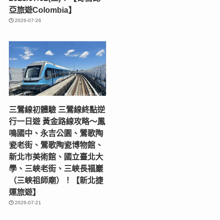
亞旅遊Colombia】
2026-07-26
三鶯線初體驗 三鶯線終點逆
行一日遊 黃金路線攻略～鳳
鳴國中、永吉公園、鶯歌陶
瓷老街、鶯歌陶瓷博物館、
新北市美術館、國立臺北大
學、三峽老街、三峽長福巖
（三峽祖師廟）！【新北捷
運旅遊】
2026-07-21