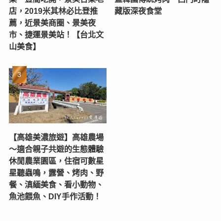
店，2019米其林必比登推
藏版深夜食堂
薦，近景美商圈、景美夜
市、捷運景美站！【台北文
山美食】
【高雄美濃旅遊】高雄農場
〜適合親子共遊的生態體驗
休閒農業園區，住宿可數星
星聽蟲鳴，露營、烤肉、野
餐、滇緬美食、看小動物、
魚池餵魚、DIY手作活動！