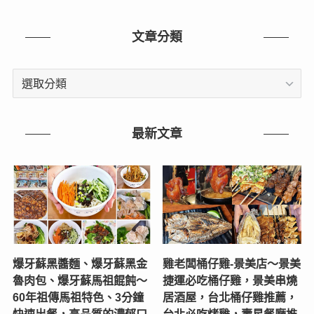
文章分類
文
章
分
類
最新文章
爆牙蘇黑醬麵、爆牙蘇黑金
雞老闆桶仔雞-景美店〜景美
魯肉包、爆牙蘇馬祖餛飩～
捷運必吃桶仔雞，景美串燒
60年祖傳馬祖特色、3分鐘
居酒屋，台北桶仔雞推薦，
快速出餐，高品質的濃郁口
台北必吃烤雞，壽星餐廳推