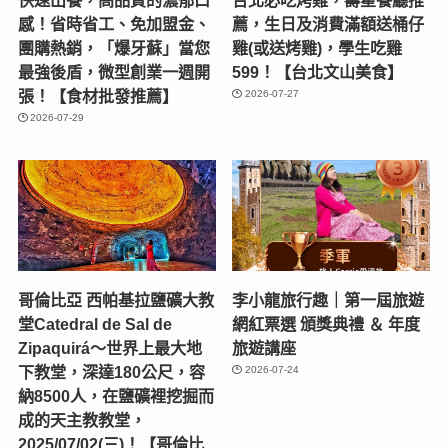
感！省時省工、免加盟金、
薦，生日及消費滿額送桶仔
團購熱銷，「爆牙蘇」當您
雞(或送烤雞)，學生吃雞
最強後盾，微型創業一週開
599！【台北文山美食】
張！【食材批發推薦】
2026-07-27
2026-07-29
哥倫比亞 西帕基拉鹽礦大教
李小龍旅行趣｜第一屆旅遊
堂Catedral de Sal de
網紅票選 頒獎典禮 ＆ 年度
Zipaquirá～世界上最大地
旅遊講座
下教堂，深達180公尺，容
2026-07-24
納8500人，在鹽礦裡挖掘而
成的天主教教堂，
2025/07/02(三)！【哥倫比