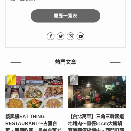
履歷一覽表
熱門文章
義興樓EAT-THING
【台北萬華】三角三韓國道
RESTAURANT〜古藝台
地烤肉～直徑51cm大鐵鍋
菜．豐簡吃開，景美台菜老
蓋韓國傳統烤肉‧西門町隱