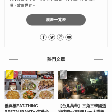
灣，放眼世界。
履歷一覽表
熱門文章
義興樓EAT-THING
【台北萬華】三角三韓國道
RESTAURANT〜古藝台
地烤肉～直徑51cm大鐵鍋