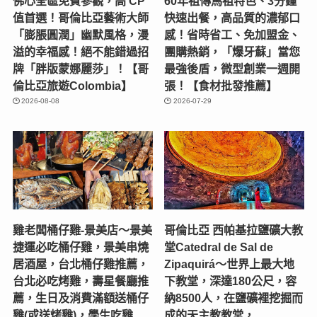
佛心全區免費參觀，高 CP
60年祖傳馬祖特色、3分鐘
值首選！哥倫比亞藝術大師
快速出餐，高品質的濃郁口
「膨脹圓潤」幽默風格，漫
感！省時省工、免加盟金、
溢的幸福感！絕不能錯過招
團購熱銷，「爆牙蘇」當您
牌「胖版蒙娜麗莎」！【哥
最強後盾，微型創業一週開
倫比亞旅遊Colombia】
張！【食材批發推薦】
2026-08-08
2026-07-29
雞老闆桶仔雞-景美店〜景美
哥倫比亞 西帕基拉鹽礦大教
捷運必吃桶仔雞，景美串燒
堂Catedral de Sal de
居酒屋，台北桶仔雞推薦，
Zipaquirá～世界上最大地
台北必吃烤雞，壽星餐廳推
下教堂，深達180公尺，容
薦，生日及消費滿額送桶仔
納8500人，在鹽礦裡挖掘而
雞(或送烤雞)，學生吃雞
成的天主教教堂，