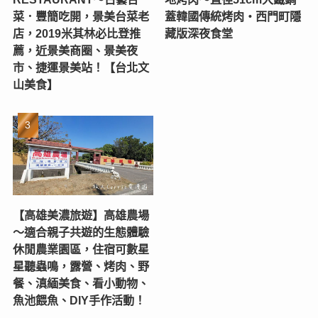
菜．豐簡吃開，景美台菜老
蓋韓國傳統烤肉‧西門町隱
店，2019米其林必比登推
藏版深夜食堂
薦，近景美商圈、景美夜
市、捷運景美站！【台北文
山美食】
【高雄美濃旅遊】高雄農場
〜適合親子共遊的生態體驗
休閒農業園區，住宿可數星
星聽蟲鳴，露營、烤肉、野
餐、滇緬美食、看小動物、
魚池餵魚、DIY手作活動！