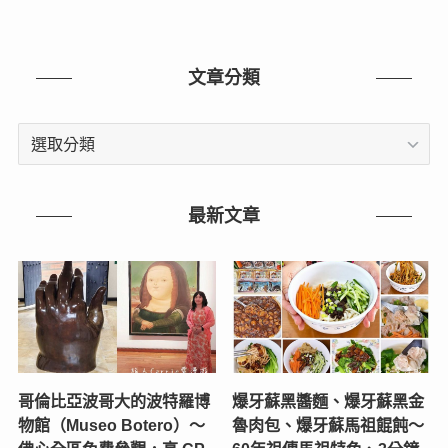
文章分類
文
章
分
類
最新文章
哥倫比亞波哥大的波特羅博
爆牙蘇黑醬麵、爆牙蘇黑金
物館（Museo Botero）～
魯肉包、爆牙蘇馬祖餛飩～