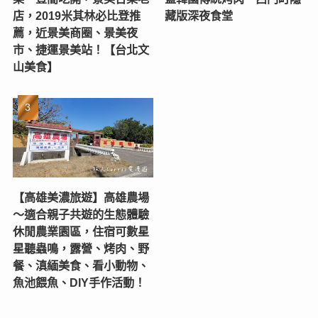
店，2019米其林必比登推
藏版深夜食堂
薦，近景美商圈、景美夜
市、捷運景美站！【台北文
山美食】
【高雄美濃旅遊】高雄農場
〜適合親子共遊的生態體驗
休閒農業園區，住宿可數星
星聽蟲鳴，露營、烤肉、野
餐、滇緬美食、看小動物、
魚池餵魚、DIY手作活動！