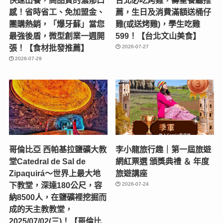
感！省時省工、免加盟金、
薦，生日及消費滿額送桶仔
團購熱銷，「爆牙蘇」當您
雞(或送烤雞)，學生吃雞
最強後盾，微型創業一週開
599！【台北文山美食】
張！【食材批發推薦】
2026-07-27
2026-07-29
哥倫比亞 西帕基拉鹽礦大教
李小龍旅行趣｜第一屆旅遊
堂Catedral de Sal de
網紅票選 頒獎典禮 ＆ 年度
Zipaquirá～世界上最大地
旅遊講座
下教堂，深達180公尺，容
2026-07-24
納8500人，在鹽礦裡挖掘而
成的天主教教堂，
2025/07/02(三)！【哥倫比