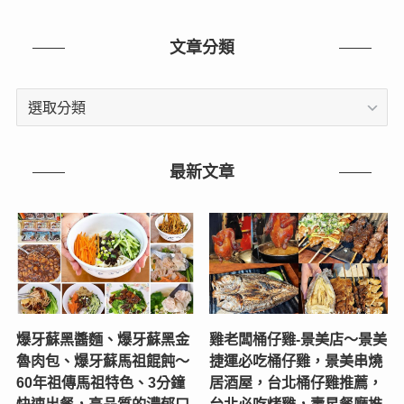
文章分類
文
章
分
類
最新文章
爆牙蘇黑醬麵、爆牙蘇黑金
雞老闆桶仔雞-景美店〜景美
魯肉包、爆牙蘇馬祖餛飩～
捷運必吃桶仔雞，景美串燒
60年祖傳馬祖特色、3分鐘
居酒屋，台北桶仔雞推薦，
快速出餐，高品質的濃郁口
台北必吃烤雞，壽星餐廳推