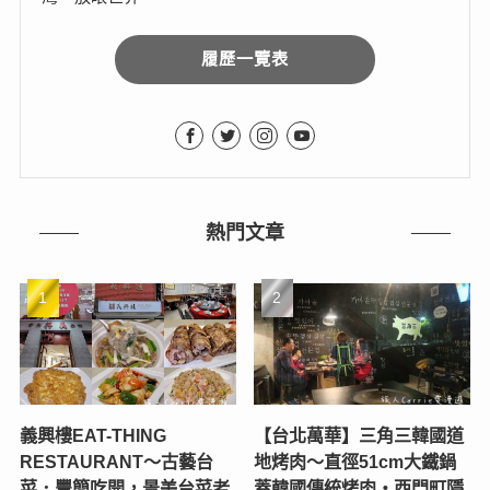
履歷一覽表
熱門文章
義興樓EAT-THING
【台北萬華】三角三韓國道
RESTAURANT〜古藝台
地烤肉～直徑51cm大鐵鍋
菜．豐簡吃開，景美台菜老
蓋韓國傳統烤肉‧西門町隱