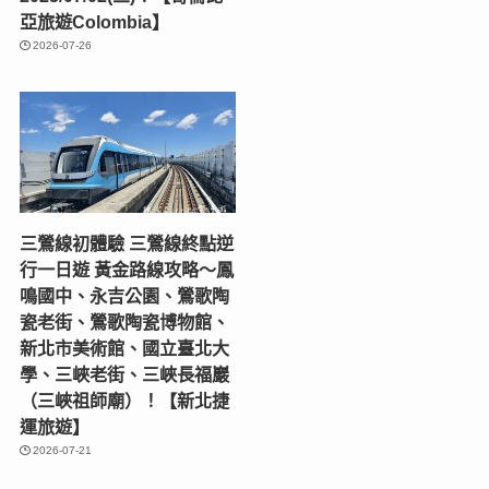
亞旅遊Colombia】
2026-07-26
三鶯線初體驗 三鶯線終點逆
行一日遊 黃金路線攻略～鳳
鳴國中、永吉公園、鶯歌陶
瓷老街、鶯歌陶瓷博物館、
新北市美術館、國立臺北大
學、三峽老街、三峽長福巖
（三峽祖師廟）！【新北捷
運旅遊】
2026-07-21