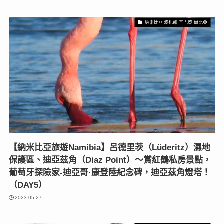
納米比亞 波札那 辛巴威 尚比亞
【納米比亞旅遊Namibia】呂德里茨（Lüderitz）濕地
保護區、迪亞茲角（Diaz Point）〜賞紅鶴私房景點，
葡萄牙探險家-迪亞哥·康登陸紀念碑，迪亞茲角燈塔！
（DAY5）
2023-05-27