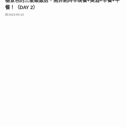
樹景色的三星級飯店，南非劍羚羊晚餐+美酒+早餐+午
餐！（DAY 2）
2023-05-10