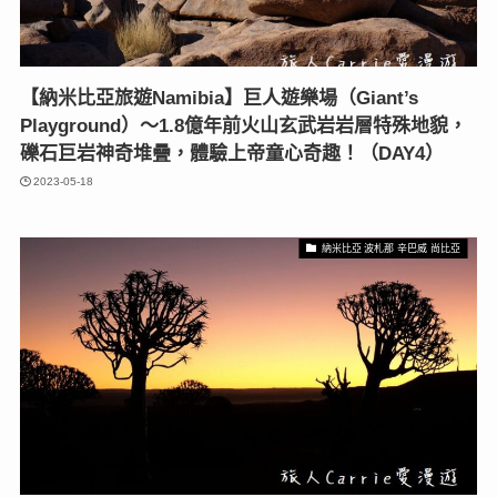
【納米比亞旅遊Namibia】巨人遊樂場（Giant’s
Playground）〜1.8億年前火山玄武岩岩層特殊地貌，
礫石巨岩神奇堆疊，體驗上帝童心奇趣！（DAY4）
2023-05-18
納米比亞 波札那 辛巴威 尚比亞