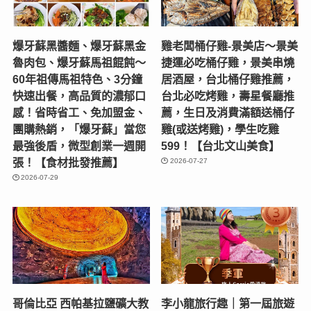
爆牙蘇黑醬麵、爆牙蘇黑金
雞老闆桶仔雞-景美店〜景美
魯肉包、爆牙蘇馬祖餛飩～
捷運必吃桶仔雞，景美串燒
60年祖傳馬祖特色、3分鐘
居酒屋，台北桶仔雞推薦，
快速出餐，高品質的濃郁口
台北必吃烤雞，壽星餐廳推
感！省時省工、免加盟金、
薦，生日及消費滿額送桶仔
團購熱銷，「爆牙蘇」當您
雞(或送烤雞)，學生吃雞
最強後盾，微型創業一週開
599！【台北文山美食】
張！【食材批發推薦】
2026-07-27
2026-07-29
哥倫比亞 西帕基拉鹽礦大教
李小龍旅行趣｜第一屆旅遊