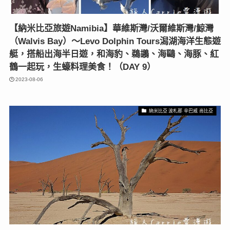
【納米比亞旅遊Namibia】華維斯灣/沃爾維斯灣/鯨灣
（Walvis Bay）〜Levo Dolphin Tours潟湖海洋生態遊
艇，搭船出海半日遊，和海豹、鵜鶘、海鷗、海豚、紅
鶴一起玩，生蠔料理美食！（DAY 9）
2023-08-06
納米比亞 波札那 辛巴威 尚比亞