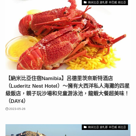
納米比亞 波札那 辛巴威 尚比亞
【納米比亞住宿Namibia】呂德里茨奈斯特酒店
（Luderitz Nest Hotel）〜擁有大西洋私人海灘的四星
級飯店，親子玩沙場和兒童游泳池，龍蝦大餐超美味！
（DAY4）
2023-05-26
納米比亞 波札那 辛巴威 尚比亞