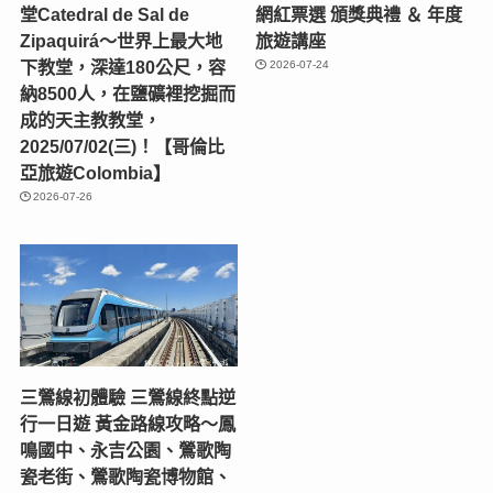
堂Catedral de Sal de
網紅票選 頒獎典禮 ＆ 年度
Zipaquirá～世界上最大地
旅遊講座
下教堂，深達180公尺，容
2026-07-24
納8500人，在鹽礦裡挖掘而
成的天主教教堂，
2025/07/02(三)！【哥倫比
亞旅遊Colombia】
2026-07-26
三鶯線初體驗 三鶯線終點逆
行一日遊 黃金路線攻略～鳳
鳴國中、永吉公園、鶯歌陶
瓷老街、鶯歌陶瓷博物館、