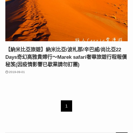
【納米比亞旅遊】納米比亞/波札那/辛巴威/尚比亞22
Days奇幻高雅貴婦行〜Marek safari奢華旅遊行程報價
秘笈(因疫情影響已歇業請勿訂團)
2019-09-01
1