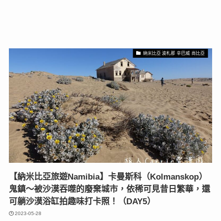
納米比亞 波札那 辛巴威 尚比亞
【納米比亞旅遊Namibia】卡曼斯科（Kolmanskop）
鬼鎮〜被沙漠吞噬的廢棄城市，依稀可見昔日繁華，還
可躺沙漠浴缸拍趣味打卡照！（DAY5）
2023-05-28