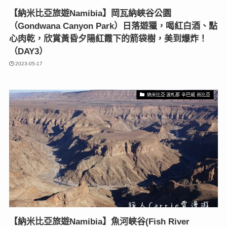
【納米比亞旅遊Namibia】岡瓦納峽谷公園
（Gondwana Canyon Park）日落遊獵，喝紅白酒、點
心肉乾，欣賞黃昏夕陽紅霞下的箭袋樹，美到爆炸！
（DAY3）
2023-05-17
納米比亞 波札那 辛巴威 尚比亞
【納米比亞旅遊Namibia】魚河峽谷(Fish River