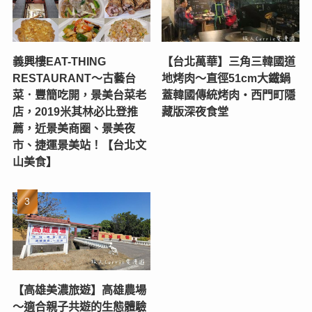
義興樓EAT-THING
【台北萬華】三角三韓國道
RESTAURANT〜古藝台
地烤肉～直徑51cm大鐵鍋
菜．豐簡吃開，景美台菜老
蓋韓國傳統烤肉‧西門町隱
店，2019米其林必比登推
藏版深夜食堂
薦，近景美商圈、景美夜
市、捷運景美站！【台北文
山美食】
【高雄美濃旅遊】高雄農場
〜適合親子共遊的生態體驗