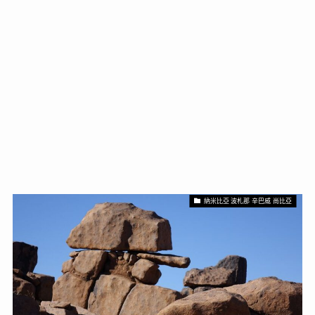
納米比亞 波札那 辛巴威 尚比亞