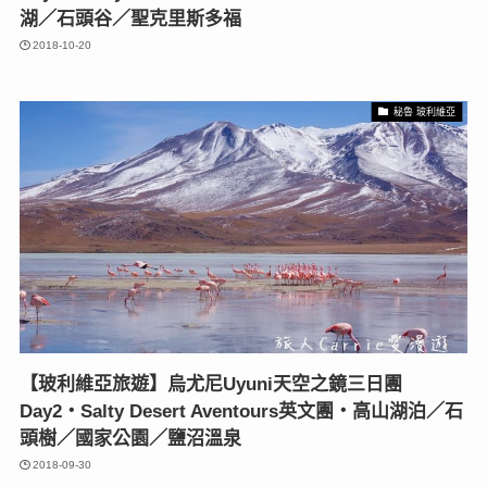
湖／石頭谷／聖克里斯多福
2018-10-20
秘魯 玻利維亞
【玻利維亞旅遊】烏尤尼Uyuni天空之鏡三日團
Day2‧Salty Desert Aventours英文團‧高山湖泊／石
頭樹／國家公園／鹽沼溫泉
2018-09-30