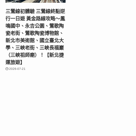
三鶯線初體驗 三鶯線終點逆
行一日遊 黃金路線攻略～鳳
鳴國中、永吉公園、鶯歌陶
瓷老街、鶯歌陶瓷博物館、
新北市美術館、國立臺北大
學、三峽老街、三峽長福巖
（三峽祖師廟）！【新北捷
運旅遊】
2026-07-21