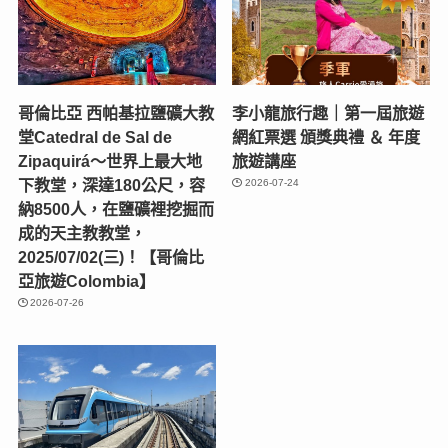
哥倫比亞 西帕基拉鹽礦大教
李小龍旅行趣｜第一屆旅遊
堂Catedral de Sal de
網紅票選 頒獎典禮 ＆ 年度
Zipaquirá～世界上最大地
旅遊講座
下教堂，深達180公尺，容
2026-07-24
納8500人，在鹽礦裡挖掘而
成的天主教教堂，
2025/07/02(三)！【哥倫比
亞旅遊Colombia】
2026-07-26