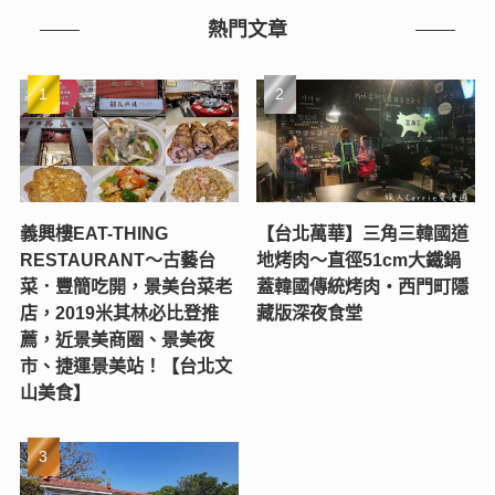
熱門文章
義興樓EAT-THING
【台北萬華】三角三韓國道
RESTAURANT〜古藝台
地烤肉～直徑51cm大鐵鍋
菜．豐簡吃開，景美台菜老
蓋韓國傳統烤肉‧西門町隱
店，2019米其林必比登推
藏版深夜食堂
薦，近景美商圈、景美夜
市、捷運景美站！【台北文
山美食】