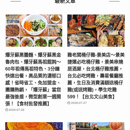
最新文章
爆牙蘇黑醬麵、爆牙蘇黑金
雞老闆桶仔雞-景美店〜景美
魯肉包、爆牙蘇馬祖餛飩～
捷運必吃桶仔雞，景美串燒
60年祖傳馬祖特色、3分鐘
居酒屋，台北桶仔雞推薦，
快速出餐，高品質的濃郁口
台北必吃烤雞，壽星餐廳推
感！省時省工、免加盟金、
薦，生日及消費滿額送桶仔
團購熱銷，「爆牙蘇」當您
雞(或送烤雞)，學生吃雞
最強後盾，微型創業一週開
599！【台北文山美食】
張！【食材批發推薦】
2026-07-27
2026-07-29