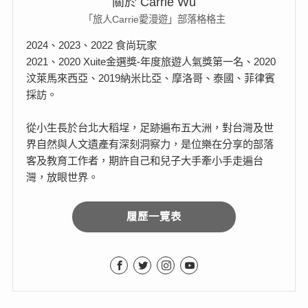
關於 Carrie Wu
「旅人Carrie愛漫遊」部落格格主
2024、2023、2022 食尚玩家
2021、2020 Xuite金選獎-年度旅遊人氣獎第一名、2020
汶萊馬來西亞、2019納米比亞、摩洛哥、泰國、菲律賓
採訪。
從小生長於台北大稻埕，足跡遍布五大洲，對台灣及世
界自然與人文遺產有深刻洞察力，是位樂在分享的部落
客及教育工作者，期許自己和兒子大手牽小手走遍台
灣，放眼世界。
履歷一覽表