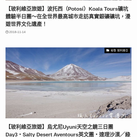
【玻利維亞旅遊】波托西（Potosí）Koala Tours礦坑
體驗半日團～在全世界最高城市走訪真實銀礦礦坑，漫
遊世界文化遺產！
2018-11-14
秘魯 玻利維亞
【玻利維亞旅遊】烏尤尼Uyuni天空之鏡三日團
Day3‧Salty Desert Aventours英文團‧達理沙漠／綠