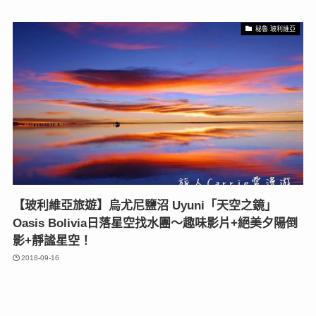
秘魯 玻利維亞
【玻利維亞旅遊】烏尤尼鹽沼 Uyuni「天空之鏡」
Oasis Bolivia日落星空找水團～趣味影片+絕美夕陽倒
影+靜謐星空！
2018-09-16