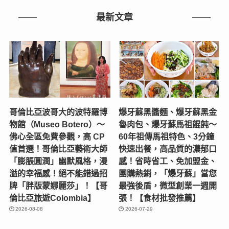
分
類
最新文章
哥倫比亞波哥大的波特羅博
爆牙蘇黑醬麵、爆牙蘇黑金
物館（Museo Botero）～
魯肉包、爆牙蘇馬祖餛飩～
佛心全區免費參觀，高 CP
60年祖傳馬祖特色、3分鐘
值首選！哥倫比亞藝術大師
快速出餐，高品質的濃郁口
「膨脹圓潤」幽默風格，漫
感！省時省工、免加盟金、
溢的幸福感！絕不能錯過招
團購熱銷，「爆牙蘇」當您
牌「胖版蒙娜麗莎」！【哥
最強後盾，微型創業一週開
倫比亞旅遊Colombia】
張！【食材批發推薦】
2026-08-08
2026-07-29