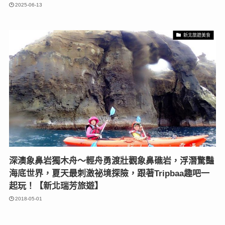
2025-06-13
新北旅遊美食
深澳象鼻岩獨木舟～輕舟勇渡壯觀象鼻礁岩，浮潛驚豔
海底世界，夏天最刺激祕境探險，跟著Tripbaa趣吧一
起玩！【新北瑞芳旅遊】
2018-05-01