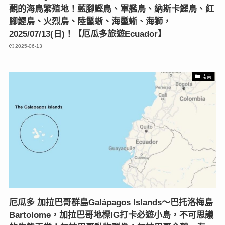
觀的海鳥繁殖地！藍腳鰹鳥、軍艦鳥、納斯卡鰹鳥、紅
腳鰹鳥、火烈鳥、陸鬣蜥、海鬣蜥、海獅，
2025/07/13(日)！【厄瓜多旅遊Ecuador】
2025-06-13
南美
厄瓜多 加拉巴哥群島Galápagos Islands～巴托洛梅島
Bartolome，加拉巴哥地標IG打卡必遊小島，不可思議