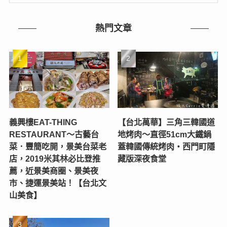
熱門文章
義興樓EAT-THING
【台北萬華】三角三韓國道
RESTAURANT〜古藝台
地烤肉～直徑51cm大鐵鍋
菜．豐簡吃開，景美台菜老
蓋韓國傳統烤肉‧西門町隱
店，2019米其林必比登推
藏版深夜食堂
薦，近景美商圈、景美夜
市、捷運景美站！【台北文
山美食】