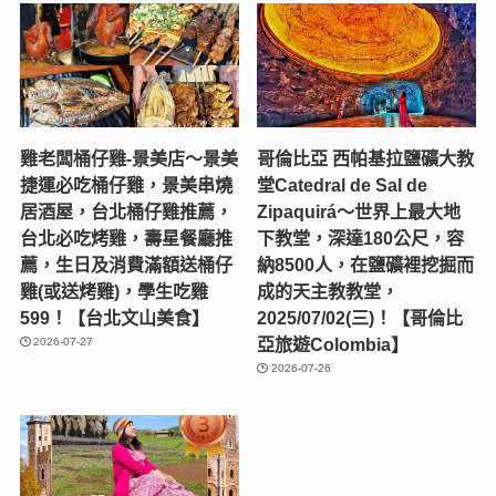
雞老闆桶仔雞-景美店〜景美
哥倫比亞 西帕基拉鹽礦大教
捷運必吃桶仔雞，景美串燒
堂Catedral de Sal de
居酒屋，台北桶仔雞推薦，
Zipaquirá～世界上最大地
台北必吃烤雞，壽星餐廳推
下教堂，深達180公尺，容
薦，生日及消費滿額送桶仔
納8500人，在鹽礦裡挖掘而
雞(或送烤雞)，學生吃雞
成的天主教教堂，
599！【台北文山美食】
2025/07/02(三)！【哥倫比
亞旅遊Colombia】
2026-07-27
2026-07-26