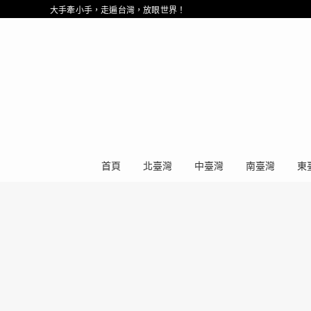
大手牽小手，走遍台灣，放眼世界！
首頁
北臺灣
中臺灣
南臺灣
東