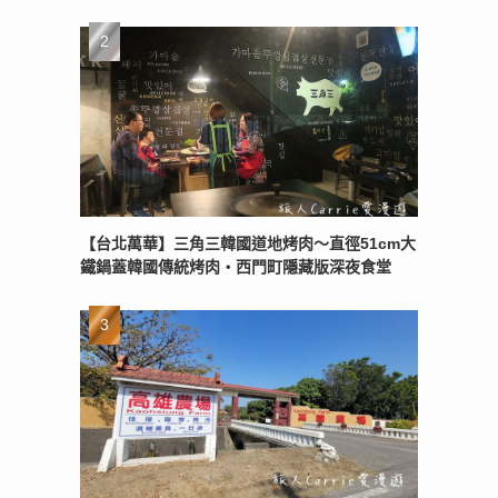
【台北萬華】三角三韓國道地烤肉～直徑51cm大
鐵鍋蓋韓國傳統烤肉‧西門町隱藏版深夜食堂