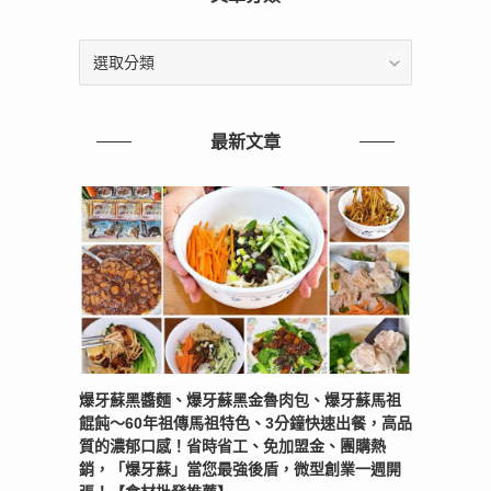
文
章
分
類
最新文章
爆牙蘇黑醬麵、爆牙蘇黑金魯肉包、爆牙蘇馬祖
餛飩～60年祖傳馬祖特色、3分鐘快速出餐，高品
質的濃郁口感！省時省工、免加盟金、團購熱
銷，「爆牙蘇」當您最強後盾，微型創業一週開