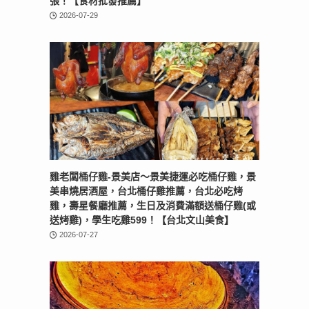
張！【食材批發推薦】
2026-07-29
雞老闆桶仔雞-景美店〜景美捷運必吃桶仔雞，景
美串燒居酒屋，台北桶仔雞推薦，台北必吃烤
雞，壽星餐廳推薦，生日及消費滿額送桶仔雞(或
送烤雞)，學生吃雞599！【台北文山美食】
2026-07-27