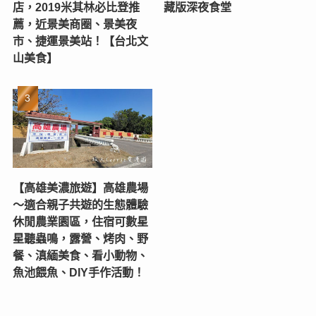
店，2019米其林必比登推
藏版深夜食堂
薦，近景美商圈、景美夜
市、捷運景美站！【台北文
山美食】
【高雄美濃旅遊】高雄農場
〜適合親子共遊的生態體驗
休閒農業園區，住宿可數星
星聽蟲鳴，露營、烤肉、野
餐、滇緬美食、看小動物、
魚池餵魚、DIY手作活動！