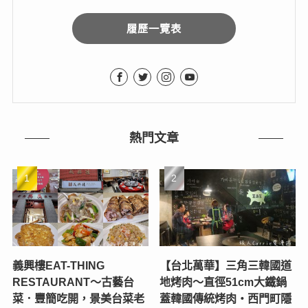
履歷一覽表
熱門文章
義興樓EAT-THING
【台北萬華】三角三韓國道
RESTAURANT〜古藝台
地烤肉～直徑51cm大鐵鍋
菜．豐簡吃開，景美台菜老
蓋韓國傳統烤肉‧西門町隱