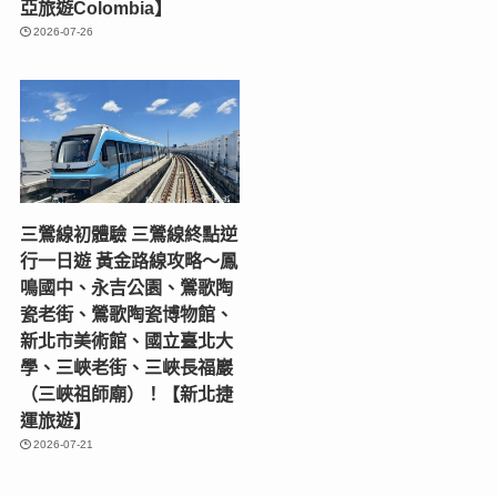
亞旅遊Colombia】
2026-07-26
三鶯線初體驗 三鶯線終點逆
行一日遊 黃金路線攻略～鳳
鳴國中、永吉公園、鶯歌陶
瓷老街、鶯歌陶瓷博物館、
新北市美術館、國立臺北大
學、三峽老街、三峽長福巖
（三峽祖師廟）！【新北捷
運旅遊】
2026-07-21