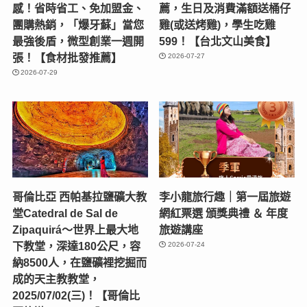
感！省時省工、免加盟金、
薦，生日及消費滿額送桶仔
團購熱銷，「爆牙蘇」當您
雞(或送烤雞)，學生吃雞
最強後盾，微型創業一週開
599！【台北文山美食】
張！【食材批發推薦】
2026-07-27
2026-07-29
哥倫比亞 西帕基拉鹽礦大教
李小龍旅行趣｜第一屆旅遊
堂Catedral de Sal de
網紅票選 頒獎典禮 ＆ 年度
Zipaquirá～世界上最大地
旅遊講座
下教堂，深達180公尺，容
2026-07-24
納8500人，在鹽礦裡挖掘而
成的天主教教堂，
2025/07/02(三)！【哥倫比