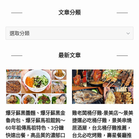
文章分類
文
章
分
類
最新文章
爆牙蘇黑醬麵、爆牙蘇黑金
雞老闆桶仔雞-景美店〜景美
魯肉包、爆牙蘇馬祖餛飩～
捷運必吃桶仔雞，景美串燒
60年祖傳馬祖特色、3分鐘
居酒屋，台北桶仔雞推薦，
快速出餐，高品質的濃郁口
台北必吃烤雞，壽星餐廳推