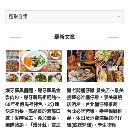
文
章
分
類
最新文章
爆牙蘇黑醬麵、爆牙蘇黑金
雞老闆桶仔雞-景美店〜景美
魯肉包、爆牙蘇馬祖餛飩～
捷運必吃桶仔雞，景美串燒
60年祖傳馬祖特色、3分鐘
居酒屋，台北桶仔雞推薦，
快速出餐，高品質的濃郁口
台北必吃烤雞，壽星餐廳推
感！省時省工、免加盟金、
薦，生日及消費滿額送桶仔
團購熱銷，「爆牙蘇」當您
雞(或送烤雞)，學生吃雞