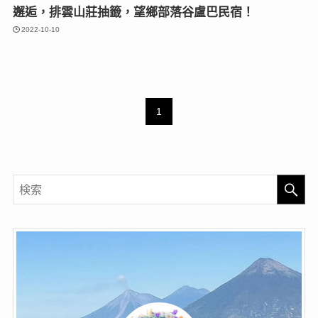
邂逅，排雲山莊抽籤，望鄉部落谷盧巴民宿！
2022-10-10
1