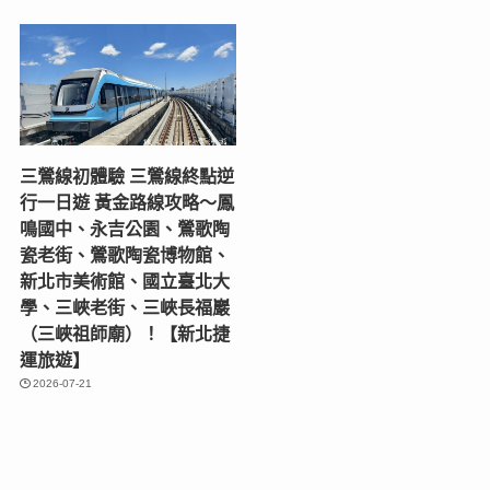
三鶯線初體驗 三鶯線終點逆
行一日遊 黃金路線攻略～鳳
鳴國中、永吉公園、鶯歌陶
瓷老街、鶯歌陶瓷博物館、
新北市美術館、國立臺北大
學、三峽老街、三峽長福巖
（三峽祖師廟）！【新北捷
運旅遊】
2026-07-21