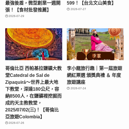
最強後盾，微型創業一週開
599！【台北文山美食】
張！【食材批發推薦】
2026-07-27
2026-07-29
哥倫比亞 西帕基拉鹽礦大教
李小龍旅行趣｜第一屆旅遊
堂Catedral de Sal de
網紅票選 頒獎典禮 ＆ 年度
Zipaquirá～世界上最大地
旅遊講座
下教堂，深達180公尺，容
2026-07-24
納8500人，在鹽礦裡挖掘而
成的天主教教堂，
2025/07/02(三)！【哥倫比
亞旅遊Colombia】
2026-07-26