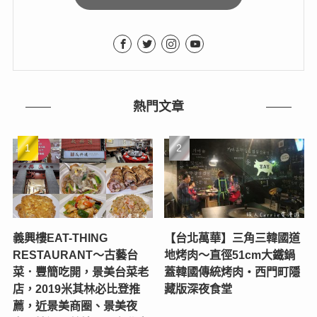
熱門文章
義興樓EAT-THING
【台北萬華】三角三韓國道
RESTAURANT〜古藝台
地烤肉～直徑51cm大鐵鍋
菜．豐簡吃開，景美台菜老
蓋韓國傳統烤肉‧西門町隱
店，2019米其林必比登推
藏版深夜食堂
薦，近景美商圈、景美夜