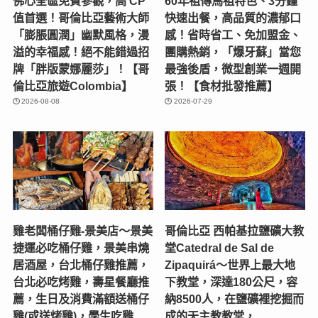
佛心全區免費參觀，高 CP
60年祖傳馬祖特色、3分鐘
值首選！哥倫比亞藝術大師
快速出餐，高品質的濃郁口
「膨脹圓潤」幽默風格，漫
感！省時省工、免加盟金、
溢的幸福感！絕不能錯過招
團購熱銷，「爆牙蘇」當您
牌「胖版蒙娜麗莎」！【哥
最強後盾，微型創業一週開
倫比亞旅遊Colombia】
張！【食材批發推薦】
2026-08-08
2026-07-29
雞老闆桶仔雞-景美店〜景美
哥倫比亞 西帕基拉鹽礦大教
捷運必吃桶仔雞，景美串燒
堂Catedral de Sal de
居酒屋，台北桶仔雞推薦，
Zipaquirá～世界上最大地
台北必吃烤雞，壽星餐廳推
下教堂，深達180公尺，容
薦，生日及消費滿額送桶仔
納8500人，在鹽礦裡挖掘而
雞(或送烤雞)，學生吃雞
成的天主教教堂，