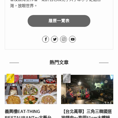
灣，放眼世界。
履歷一覽表
熱門文章
義興樓EAT-THING
【台北萬華】三角三韓國道
RESTAURANT〜古藝台
地烤肉～直徑51cm大鐵鍋