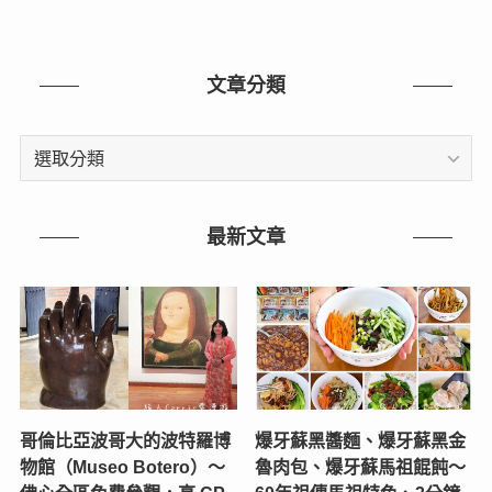
文章分類
文
章
分
類
最新文章
哥倫比亞波哥大的波特羅博
爆牙蘇黑醬麵、爆牙蘇黑金
物館（Museo Botero）～
魯肉包、爆牙蘇馬祖餛飩～