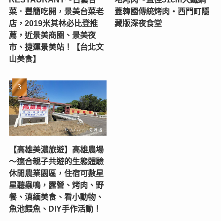
菜．豐簡吃開，景美台菜老
蓋韓國傳統烤肉‧西門町隱
店，2019米其林必比登推
藏版深夜食堂
薦，近景美商圈、景美夜
市、捷運景美站！【台北文
山美食】
【高雄美濃旅遊】高雄農場
〜適合親子共遊的生態體驗
休閒農業園區，住宿可數星
星聽蟲鳴，露營、烤肉、野
餐、滇緬美食、看小動物、
魚池餵魚、DIY手作活動！