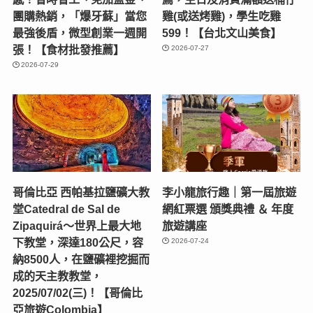
團購熱銷，「爆牙蘇」當您
雞(或送烤雞)，學生吃雞
最強後盾，微型創業一週開
599！【台北文山美食】
張！【食材批發推薦】
2026-07-27
2026-07-29
哥倫比亞 西帕基拉鹽礦大教
李小龍旅行趣｜第一屆旅遊
堂Catedral de Sal de
網紅票選 頒獎典禮 ＆ 年度
Zipaquirá～世界上最大地
旅遊講座
下教堂，深達180公尺，容
2026-07-24
納8500人，在鹽礦裡挖掘而
成的天主教教堂，
2025/07/02(三)！【哥倫比
亞旅遊Colombia】