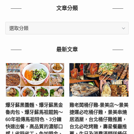
文章分類
文
章
分
類
最新文章
爆牙蘇黑醬麵、爆牙蘇黑金
雞老闆桶仔雞-景美店〜景美
魯肉包、爆牙蘇馬祖餛飩～
捷運必吃桶仔雞，景美串燒
60年祖傳馬祖特色、3分鐘
居酒屋，台北桶仔雞推薦，
快速出餐，高品質的濃郁口
台北必吃烤雞，壽星餐廳推
感！省時省工、免加盟金、
薦，生日及消費滿額送桶仔