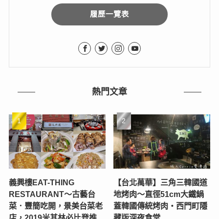
履歷一覽表
熱門文章
義興樓EAT-THING
【台北萬華】三角三韓國道
RESTAURANT〜古藝台
地烤肉～直徑51cm大鐵鍋
菜．豐簡吃開，景美台菜老
蓋韓國傳統烤肉‧西門町隱
店，2019米其林必比登推
藏版深夜食堂