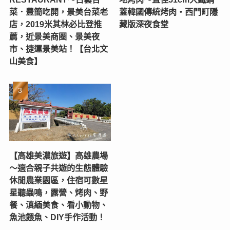
菜．豐簡吃開，景美台菜老
蓋韓國傳統烤肉‧西門町隱
店，2019米其林必比登推
藏版深夜食堂
薦，近景美商圈、景美夜
市、捷運景美站！【台北文
山美食】
【高雄美濃旅遊】高雄農場
〜適合親子共遊的生態體驗
休閒農業園區，住宿可數星
星聽蟲鳴，露營、烤肉、野
餐、滇緬美食、看小動物、
魚池餵魚、DIY手作活動！