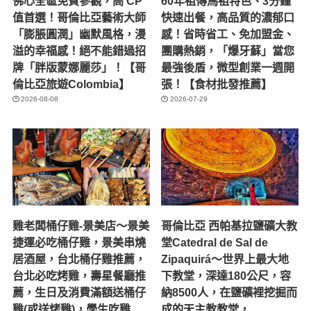
佛心全區免費參觀，高 CP
60年祖傳馬祖特色、3分鐘
值首選！哥倫比亞藝術大師
快速出餐，高品質的濃郁口
「膨脹圓潤」幽默風格，漫
感！省時省工、免加盟金、
溢的幸福感！絕不能錯過招
團購熱銷，「爆牙蘇」當您
牌「胖版蒙娜麗莎」！【哥
最強後盾，微型創業一週開
倫比亞旅遊Colombia】
張！【食材批發推薦】
2026-08-08
2026-07-29
雞老闆桶仔雞-景美店〜景美
哥倫比亞 西帕基拉鹽礦大教
捷運必吃桶仔雞，景美串燒
堂Catedral de Sal de
居酒屋，台北桶仔雞推薦，
Zipaquirá～世界上最大地
台北必吃烤雞，壽星餐廳推
下教堂，深達180公尺，容
薦，生日及消費滿額送桶仔
納8500人，在鹽礦裡挖掘而
雞(或送烤雞)，學生吃雞
成的天主教教堂，