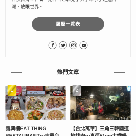
灣，放眼世界。
履歷一覽表
熱門文章
義興樓EAT-THING
【台北萬華】三角三韓國道
RESTAURANT〜古藝台
地烤肉～直徑51cm大鐵鍋