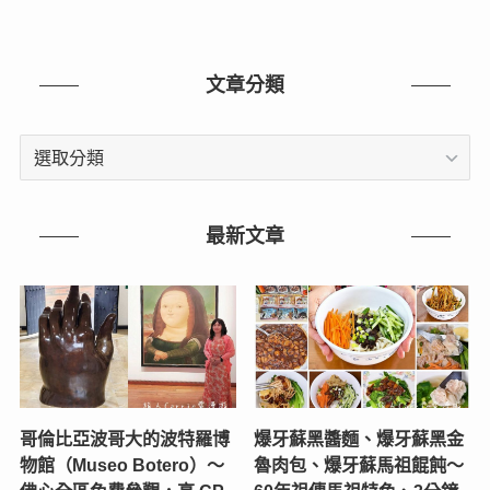
文章分類
文
章
分
類
最新文章
哥倫比亞波哥大的波特羅博
爆牙蘇黑醬麵、爆牙蘇黑金
物館（Museo Botero）～
魯肉包、爆牙蘇馬祖餛飩～