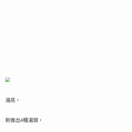
湯底，
新推出
種湯頭，
4