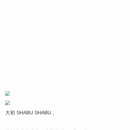
大初
，
SHABU SHABU