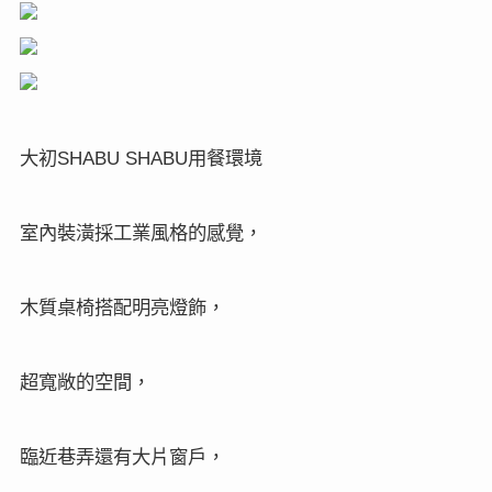
大初
用餐環境
SHABU SHABU
室內裝潢採工業風格的感覺，
木質桌椅搭配明亮燈飾，
超寬敞的空間，
臨近巷弄還有大片窗戶，