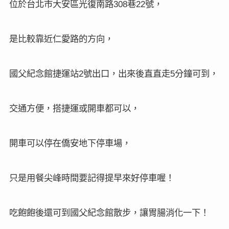
位於台北市大安區光復南路
巷
號，
308
22
是比較靠近仁愛路的方向，
國父紀念館捷運站
號出口，出來後直直走
分鐘可到，
2
5
交通方便，搭捷運或開車都可以，
開車可以停在僑安地下停車場，
只是用餐尖峰時間要記得提早來好停車喔！
吃飽飽後還可到國父紀念館散步，讓胃腸消化一下！