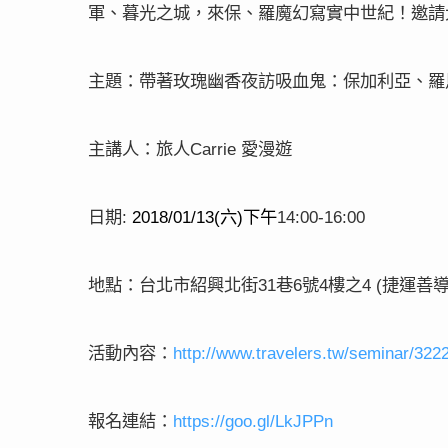
軍、暮光之城，來保、羅魔幻寫實中世紀！邀請
主題：帶著玫瑰幽香夜訪吸血鬼：保加利亞、羅
主講人：旅人
愛漫遊
Carrie
日期
六
下午
:
2018/01/13(
)
14:00-16:00
地點：台北市紹興北街
巷
號
樓之
捷運善
31
6
4
4 (
活動內容：
http://www.travelers.tw/seminar/322
報名連結：
https://goo.gl/LkJPPn