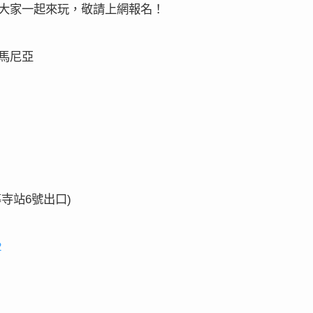
大家一起來玩，敬請上網報名！
馬尼亞
導寺站
號出口
6
)
2