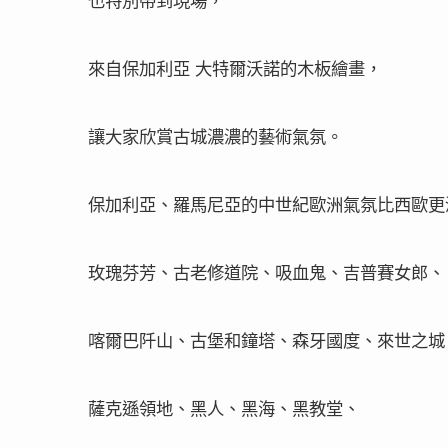
也特別帶到現場，
來自保加利亞
大特爾沃諾的木板繪畫，
讓大家欣賞古城濃濃的藝術氣氛。
保加利亞、羅馬尼亞的中世紀歐洲氣氛比西歐更
玫瑰芬芳、古老修道院、吸血鬼、吉普賽女郎、
喀爾巴阡山、古堡和鐘塔、森牙國度、來世之城
薩克遜領地、黑人、黑海、黑教堂、