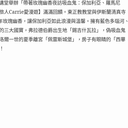
講堂舉辦「帶著玫瑰幽香夜訪吸血鬼：保加利亞、羅馬尼
人Carrie愛漫遊】滿滿回饋。東正教教堂與伊斯蘭清真寺
0年玫瑰幽香，讓保加利亞如此浪漫與溫馨。擁有藍色多瑙河
的三大國寶，弗拉德伯爵出生地「錫吉什瓦拉」，偽吸血鬼
洛爾一世的夏季離宮「佩雷斯城堡」，房子有眼睛的「西畢
！