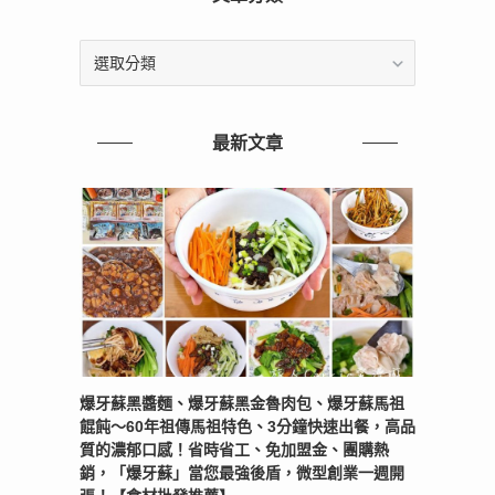
文
章
分
類
最新文章
爆牙蘇黑醬麵、爆牙蘇黑金魯肉包、爆牙蘇馬祖
餛飩～60年祖傳馬祖特色、3分鐘快速出餐，高品
質的濃郁口感！省時省工、免加盟金、團購熱
銷，「爆牙蘇」當您最強後盾，微型創業一週開