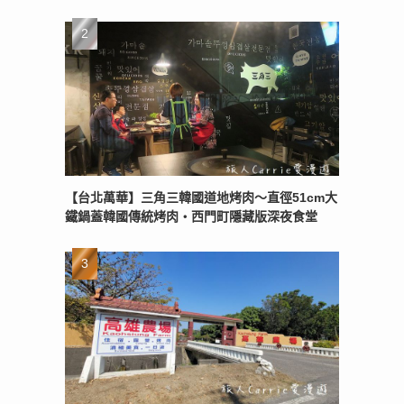
【台北萬華】三角三韓國道地烤肉～直徑51cm大
鐵鍋蓋韓國傳統烤肉‧西門町隱藏版深夜食堂