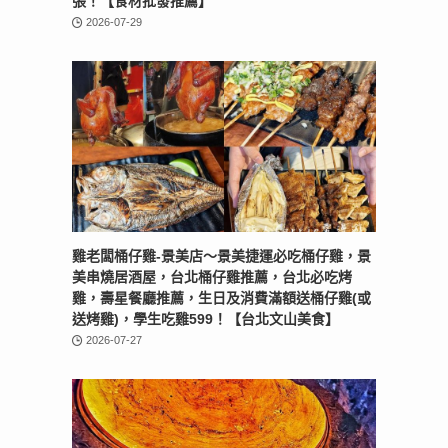
張！【食材批發推薦】
2026-07-29
雞老闆桶仔雞-景美店〜景美捷運必吃桶仔雞，景
美串燒居酒屋，台北桶仔雞推薦，台北必吃烤
雞，壽星餐廳推薦，生日及消費滿額送桶仔雞(或
送烤雞)，學生吃雞599！【台北文山美食】
2026-07-27