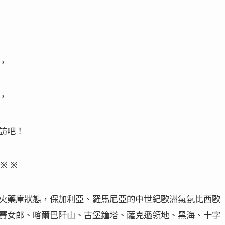
，
，
訪吧！
 ※ ※
火藥庫狀態，保加利亞、羅馬尼亞的中世紀歐洲氣氛比西歐
賽女郎、喀爾巴阡山、古堡鐘塔、薩克遜領地、黑海、十字