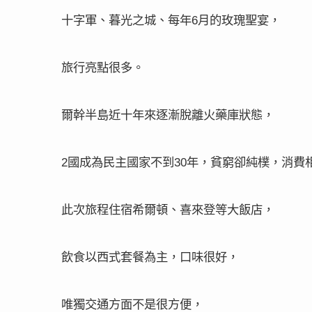
十字軍、暮光之城、每年
月的玫瑰聖宴，
6
旅行亮點很多。
爾幹半島近十年來逐漸脫離火藥庫狀態，
國成為民主國家不到
年，貧窮卻純樸，消費
2
30
此次旅程住宿希爾頓、喜來登等大飯店，
飲食以西式套餐為主，口味很好，
唯獨交通方面不是很方便，