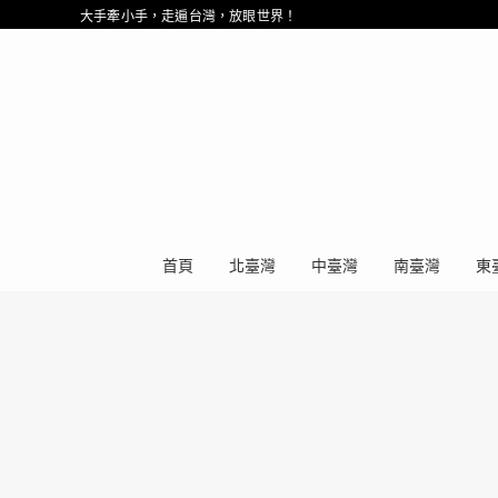
大手牽小手，走遍台灣，放眼世界！
首頁
北臺灣
中臺灣
南臺灣
東